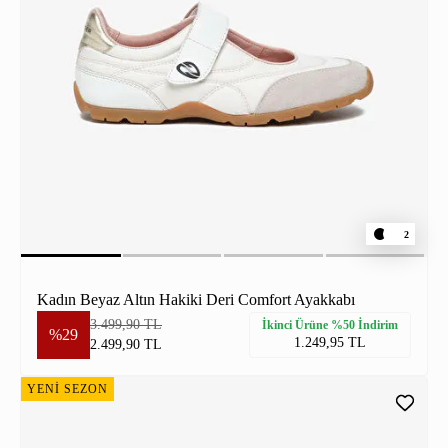
2
Kadın Beyaz Altın Hakiki Deri Comfort Ayakkabı
3.499,90 TL
İkinci Ürüne %50 İndirim
%29
1.249,95 TL
2.499,90 TL
YENİ SEZON