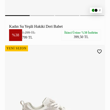
2
Kadın Su Yeşili Hakiki Deri Babet
1.299 TL
İkinci Ürüne %50 İndirim
%38
399,50 TL
799 TL
YENİ SEZON