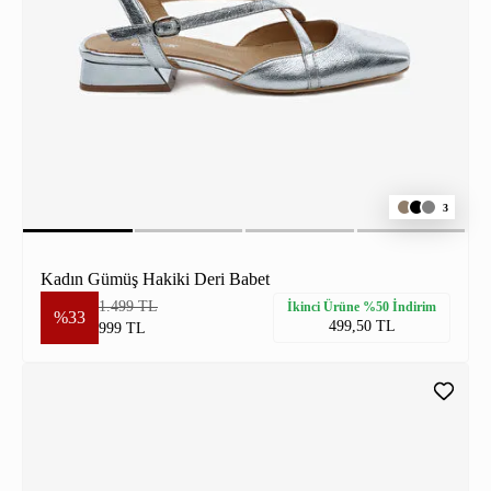
3
Kadın Gümüş Hakiki Deri Babet
1.499 TL
İkinci Ürüne %50 İndirim
%33
499,50 TL
999 TL