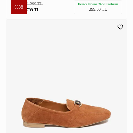
1.299 TL
İkinci Ürüne %50 İndirim
%38
399,50 TL
799 TL