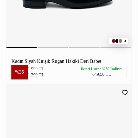
3
Kadın Siyah Kırışık Rugan Hakiki Deri Babet
1.999 TL
İkinci Ürüne %50 İndirim
%35
649,50 TL
1.299 TL