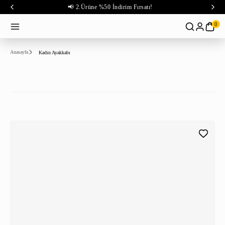
📢 2.Ürüne %50 İndirim Fırsatı!
0
Anasayfa
Kadın Ayakkabı