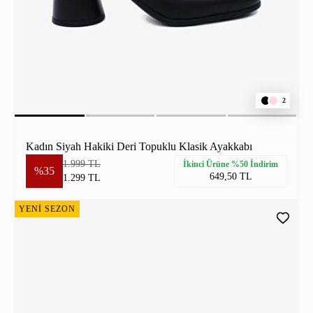
2
Kadın Siyah Hakiki Deri Topuklu Klasik Ayakkabı
1.999 TL
İkinci Ürüne %50 İndirim
%35
649,50 TL
1.299 TL
YENİ SEZON