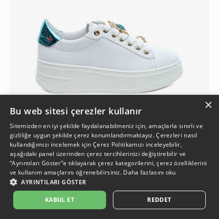
×
Bu web sitesi çerezler kullanır
Sitemizden en iyi şekilde faydalanabilmeniz için, amaçlarla sınırlı ve
gizliliğe uygun şekilde çerez konumlandırmaktayız. Çerezleri nasıl
kullandığımızı incelemek için
Çerez Politikamızı
inceleyebilir,
3
aşağıdaki panel üzerinden çerez tercihlerinizi değiştirebilir ve
“Ayrıntıları Göster”e tıklayarak çerez kategorilerini, çerez özelliklerini
ve kullanım amaçlarını öğrenebilirsiniz.
Daha fazlasını oku
Kadın Beyaz Mavi Hakiki Deri Sneaker Ayakkabı
AYRINTILARI GÖSTER
2.799 TL
İkinci Ürüne %50 İndirim
%29
999,50 TL
KABUL ET
REDDET
1.999 TL