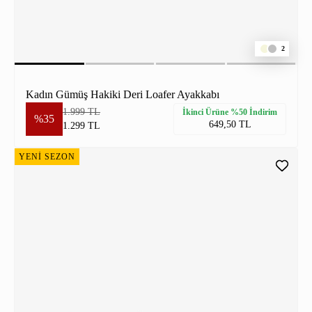
2
Kadın Gümüş Hakiki Deri Loafer Ayakkabı
1.999 TL
İkinci Ürüne %50 İndirim
%35
649,50 TL
1.299 TL
YENİ SEZON