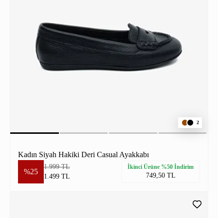
2
Kadın Siyah Hakiki Deri Casual Ayakkabı
1.999 TL
İkinci Ürüne %50 İndirim
%25
749,50 TL
1.499 TL