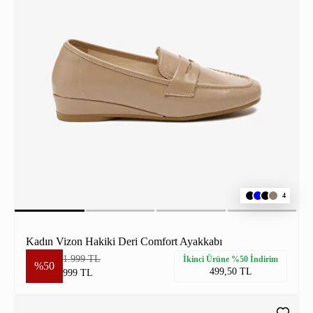
4
Kadın Vizon Hakiki Deri Comfort Ayakkabı
1.999 TL
İkinci Ürüne %50 İndirim
%50
499,50 TL
999 TL