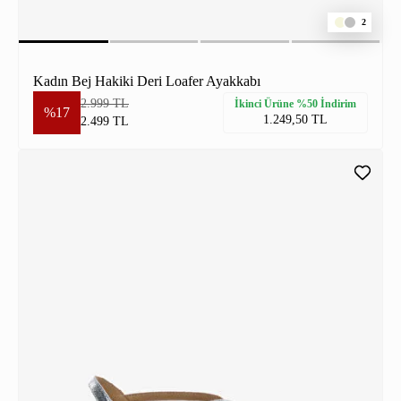
2
Kadın Bej Hakiki Deri Loafer Ayakkabı
2.999 TL
İkinci Ürüne %50 İndirim
%17
1.249,50 TL
2.499 TL