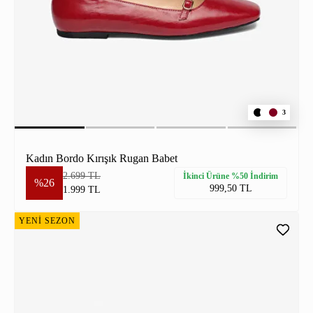
3
Kadın Bordo Kırışık Rugan Babet
2.699 TL
İkinci Ürüne %50 İndirim
%26
999,50 TL
1.999 TL
YENİ SEZON