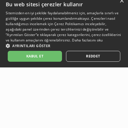
×
Bu web sitesi çerezler kullanır
Sitemizden en iyi şekilde faydalanabilmeniz için, amaçlarla sınırlı ve
gizliliğe uygun şekilde çerez konumlandırmaktayız. Çerezleri nasıl
kullandığımızı incelemek için
Çerez Politikamızı
inceleyebilir,
aşağıdaki panel üzerinden çerez tercihlerinizi değiştirebilir ve
“Ayrıntıları Göster”e tıklayarak çerez kategorilerini, çerez özelliklerini
ve kullanım amaçlarını öğrenebilirsiniz.
Daha fazlasını oku
AYRINTILARI GÖSTER
KABUL ET
REDDET