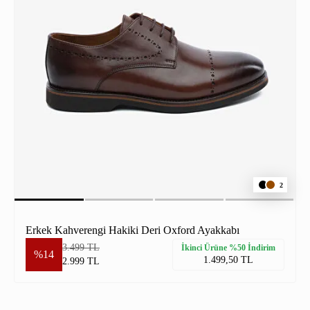
2
Erkek Kahverengi Hakiki Deri Oxford Ayakkabı
3.499 TL
İkinci Ürüne %50 İndirim
%14
1.499,50 TL
2.999 TL