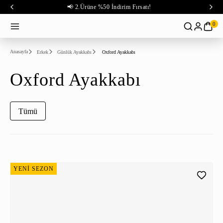
📢 2.Ürüne %50 İndirim Fırsatı!
0
Anasayfa
Erkek
Günlük Ayakkabı
Oxford Ayakkabı
Oxford Ayakkabı
Tümü
YENİ SEZON