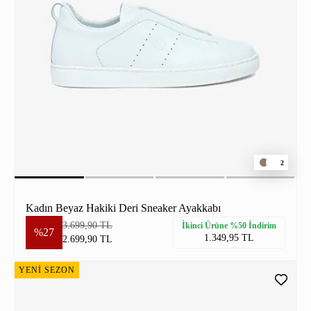
2
Kadın Beyaz Hakiki Deri Sneaker Ayakkabı
3.699,90 TL
İkinci Ürüne %50 İndirim
%27
1.349,95 TL
2.699,90 TL
YENİ SEZON