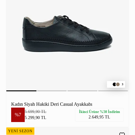
3
Kadın Siyah Hakiki Deri Casual Ayakkabı
5.699,90 TL
İkinci Ürüne %50 İndirim
%7
2.649,95 TL
5.299,90 TL
YENİ SEZON