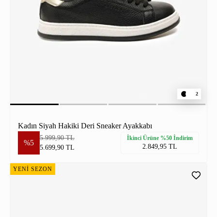
2
Kadın Siyah Hakiki Deri Sneaker Ayakkabı
5.999,90 TL
İkinci Ürüne %50 İndirim
%5
2.849,95 TL
5.699,90 TL
YENİ SEZON