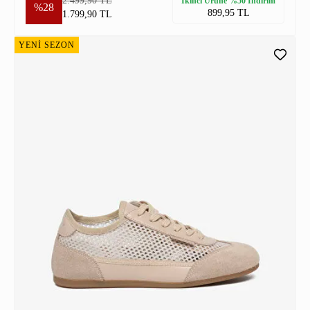
2.499,90 TL
İkinci Ürüne %50 İndirim
%28
899,95 TL
1.799,90 TL
YENİ SEZON