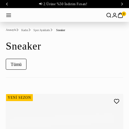
📢 2.Ürüne %50 İndirim Fırsatı!
0
Anasayfa
Kadın
Spor Ayakkabı
Sneaker
Sneaker
Tümü
YENİ SEZON