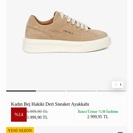
1
Kadın Bej Hakiki Deri Sneaker Ayakkabı
6.999,90 TL
İkinci Ürüne %50 İndirim
%14
2.999,95 TL
5.999,90 TL
YENİ SEZON