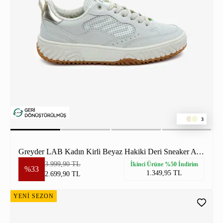
3
Greyder LAB Kadın Kirli Beyaz Hakiki Deri Sneaker Ayakkabı
3.999,90 TL
İkinci Ürüne %50 İndirim
%33
1.349,95 TL
2.699,90 TL
YENİ SEZON