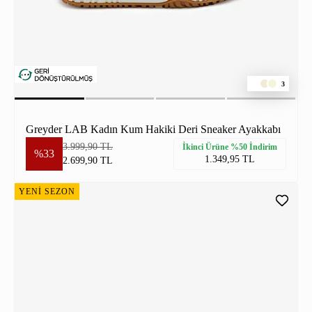
3
Greyder LAB Kadın Kum Hakiki Deri Sneaker Ayakkabı
3.999,90 TL
İkinci Ürüne %50 İndirim
%33
1.349,95 TL
2.699,90 TL
YENİ SEZON