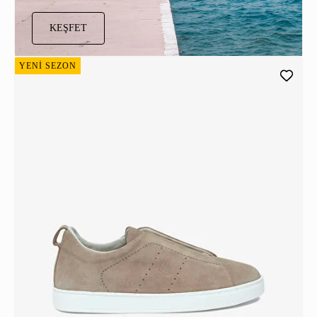
KEŞFET
YENİ SEZON