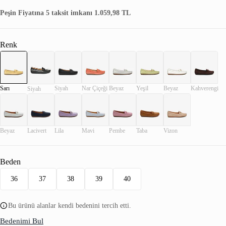
Peşin Fiyatına 5 taksit imkanı 1.059,98 TL
Renk
Sarı
Siyah
Nar Çiçeği
Beyaz
Yeşil
Beyaz
Kahverengi
Siyah
Beyaz
Lacivert
Lila
Mavi
Pembe
Taba
Vizon
Beden
36
37
38
39
40
Bu ürünü alanlar kendi bedenini tercih etti.
Bedenimi Bul