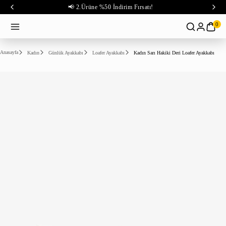
📢 2.Ürüne %50 İndirim Fırsatı!
0
Anasayfa
Kadın
Günlük Ayakkabı
Loafer Ayakkabı
Kadın Sarı Hakiki Deri Loafer Ayakkabı