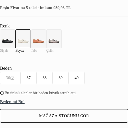
Peşin Fiyatına 5 taksit imkanı 939,98 TL
Renk
Siyah
Beyaz
Taba
Çelik
Beden
36
37
38
39
40
Bu ürünü alanlar bir beden büyük tercih etti.
Bedenimi Bul
MAĞAZA STOĞUNU GÖR