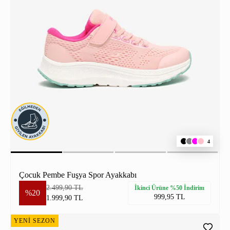
4
Çocuk Pembe Fuşya Spor Ayakkabı
2.499,90 TL
İkinci Ürüne %50 İndirim
%20
999,95 TL
1.999,90 TL
YENİ SEZON