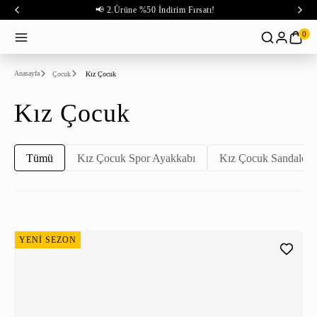
📢 2.Ürüne %50 İndirim Fırsatı!
0
Anasayfa
Çocuk
Kız Çocuk
Kız Çocuk
Tümü
Kız Çocuk Spor Ayakkabı
Kız Çocuk Sandalet
YENİ SEZON