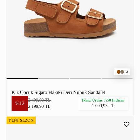
2
Kız Çocuk Sigaro Hakiki Deri Nubuk Sandalet
2.499,90 TL
İkinci Ürüne %50 İndirim
%12
1.099,95 TL
2.199,90 TL
YENİ SEZON