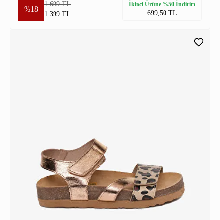
1.699 TL
İkinci Ürüne %50 İndirim
%18
699,50 TL
1.399 TL