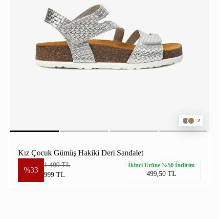
2
Kız Çocuk Gümüş Hakiki Deri Sandalet
1.499 TL
İkinci Ürüne %50 İndirim
%33
499,50 TL
999 TL