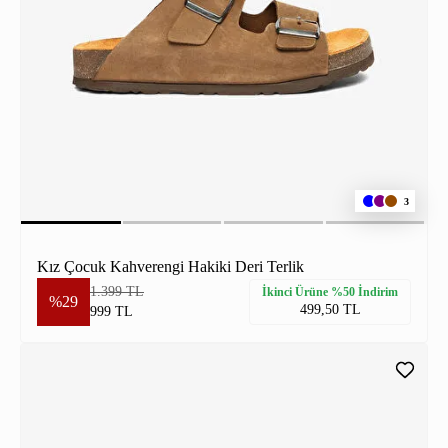
3
Kız Çocuk Kahverengi Hakiki Deri Terlik
1.399 TL
İkinci Ürüne %50 İndirim
%29
499,50 TL
999 TL