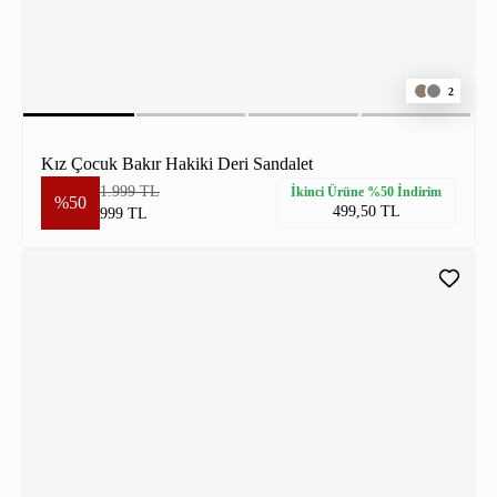
2
Kız Çocuk Bakır Hakiki Deri Sandalet
1.999 TL
İkinci Ürüne %50 İndirim
%50
499,50 TL
999 TL