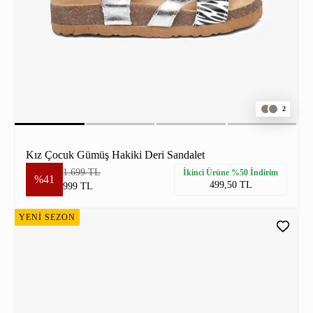
2
Kız Çocuk Gümüş Hakiki Deri Sandalet
1.699 TL
İkinci Ürüne %50 İndirim
%41
499,50 TL
999 TL
YENİ SEZON