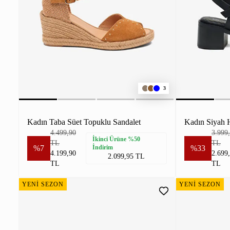
3
Kadın Taba Süet Topuklu Sandalet
4.499,90
3.999
İkinci Ürüne %50
TL
TL
%7
İndirim
%33
4.199,90
2.699
2.099,95 TL
TL
TL
YENİ SEZON
YENİ SEZON