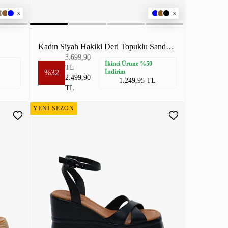
3
3
Kadın Siyah Hakiki Deri Topuklu Sandalet
3.699,90
İkinci Ürüne %50
TL
%32
İndirim
2.499,90
1.249,95 TL
TL
YENİ SEZON