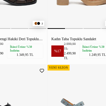
2
Kadın Kahverengi Hakiki Deri Topuklu Sandalet
Kadın Taba Topuklu Sandalet
,90
2.999,90
İkinci Ürüne %50
İkinci Ürüne %50
TL
İndirim
%17
İndirim
,90
2.499,90
1.349,95 TL
1.249,95 TL
TL
YENİ SEZON