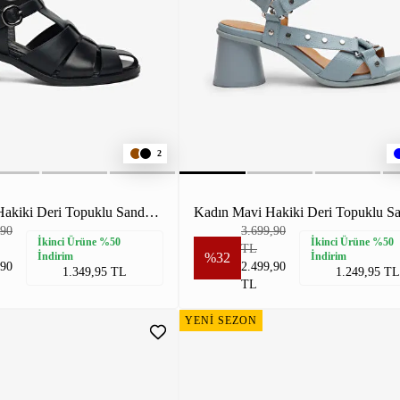
2
Kadın Siyah Hakiki Deri Topuklu Sandalet
Kadın Mavi Hakiki Deri Topuklu Sa
,90
3.699,90
İkinci Ürüne %50
İkinci Ürüne %50
TL
İndirim
%32
İndirim
,90
2.499,90
1.349,95 TL
1.249,95 TL
TL
YENİ SEZON