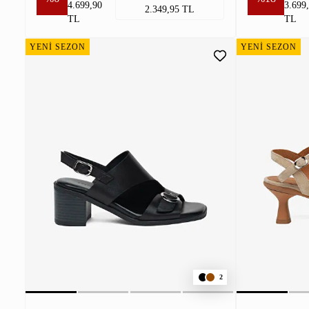
4.699,90
3.699
2.349,95 TL
TL
TL
YENİ SEZON
YENİ SEZON
2