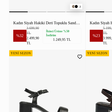
2
Kadın Siyah Hakiki Deri Topuklu Sandalet
3.699,90
5.199
İkinci Ürüne %50
TL
TL
%32
İndirim
%23
2.499,90
3.999
1.249,95 TL
TL
TL
YENİ SEZON
YENİ SEZON