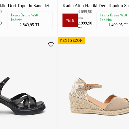
iki Deri Topuklu Sandalet
Kadın Altın Hakiki Deri Topuklu Sa
0
3.699,90
İkinci Ürüne %50
İkinci Ürüne %50
TL
İndirim
%19
İndirim
0
2.999,90
2.849,95 TL
1.499,95 TL
TL
YENİ SEZON