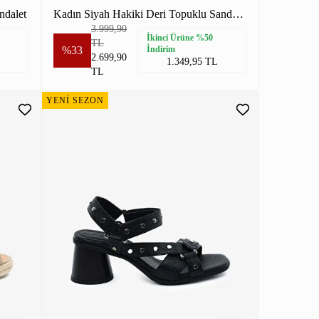
ndalet
Kadın Siyah Hakiki Deri Topuklu Sandalet
3.999,90
İkinci Ürüne %50
TL
%33
İndirim
2.699,90
1.349,95 TL
TL
YENİ SEZON