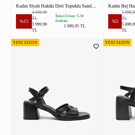
Kadın Siyah Hakiki Deri Topuklu Sandalet
Kadın Bej Hak
4.699,90
5.999,9
İkinci Ürüne %50
TL
TL
%15
İndirim
%5
3.999,90
5.699,9
1.999,95 TL
TL
TL
YENİ SEZON
YENİ SEZON