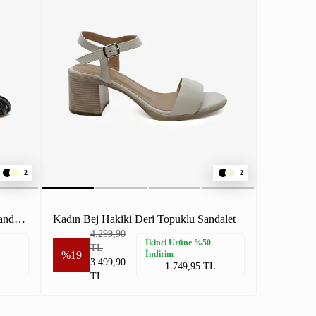
2
2
Kadın Siyah Hakiki Deri Topuklu Sandalet
Kadın Bej Hakiki Deri Topuklu Sandalet
4.299,90
İkinci Ürüne %50
TL
%19
İndirim
3.499,90
1.749,95 TL
TL