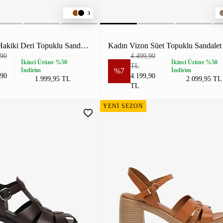
3
Kadın Siyah Hakiki Deri Topuklu Sandalet
Kadın Vizon Süet Topuklu Sandalet
,90
4.499,90
İkinci Ürüne %50
İkinci Ürüne %50
TL
İndirim
%7
İndirim
,90
4.199,90
1.999,95 TL
2.099,95 TL
TL
YENİ SEZON