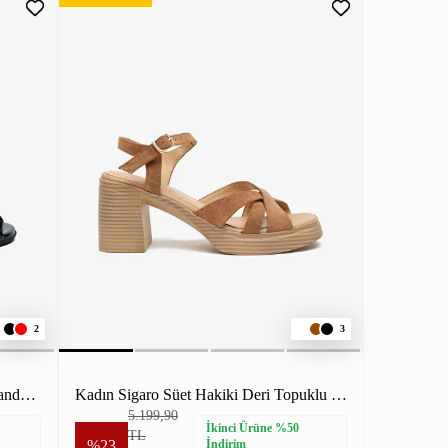
2
3
Kadın Siyah Hakiki Deri Topuklu Sandalet
Kadın Sigaro Süet Hakiki Deri Topuklu Sandalet
5.199,90
İkinci Ürüne %50
TL
%23
İndirim