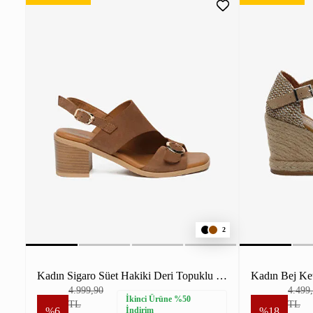
2
Kadın Sigaro Süet Hakiki Deri Topuklu Sandalet
4.999,90
4.499
İkinci Ürüne %50
TL
TL
%6
İndirim
%18