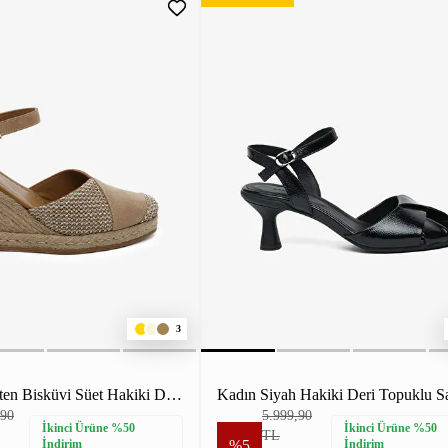
3
Kadın Bej Keten Bisküvi Süet Hakiki Deri Topuklu Sandalet
,90
5.999,90
İkinci Ürüne %50
İkinci Ürüne %50
TL
İndirim
%5
İndirim