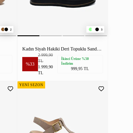
2
3
Kadın Siyah Hakiki Deri Topuklu Sandalet
2.999,90
İkinci Ürüne %50
TL
%33
İndirim
1.999,90
999,95 TL
TL
YENİ SEZON