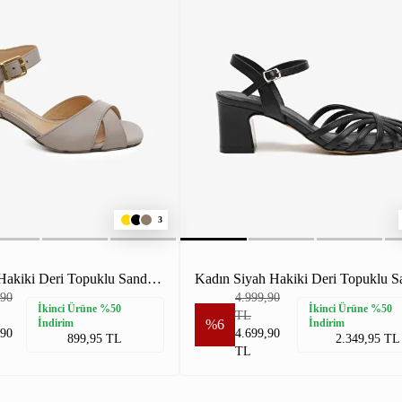
3
Kadın Vizon Hakiki Deri Topuklu Sandalet
,90
4.999,90
İkinci Ürüne %50
İkinci Ürüne %50
TL
İndirim
%6
İndirim
,90
4.699,90
899,95 TL
2.349,95 TL
TL