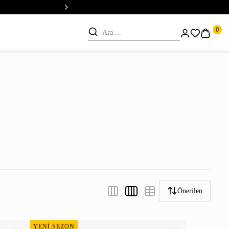
💳 Vade Farksız 5 Taksit
0
Önerilen
YENİ SEZON