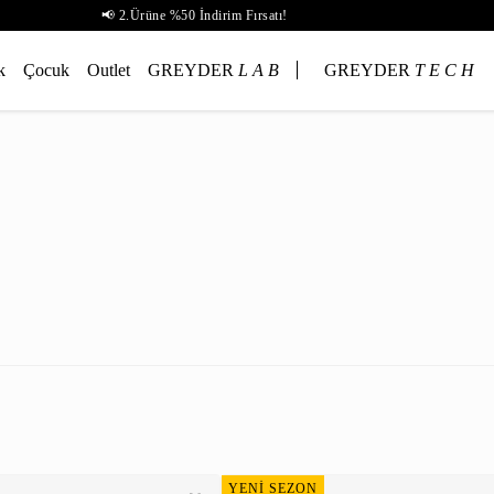
📢 2.Ürüne %50 İndirim Fırsatı!
k
Çocuk
Outlet
GREYDER
L A B
GREYDER
T E C H
YENİ SEZON