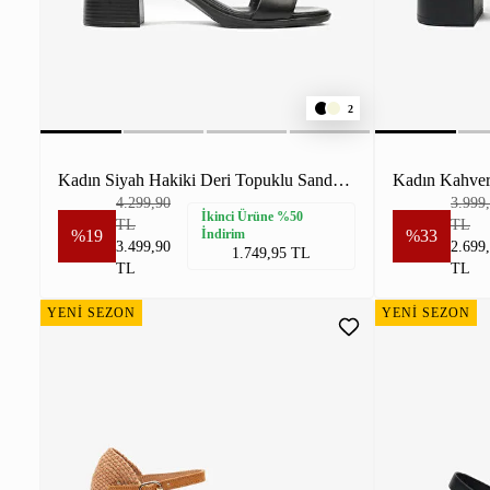
2
Kadın Siyah Hakiki Deri Topuklu Sandalet
4.299,90
3.999
İkinci Ürüne %50
TL
TL
%19
İndirim
%33
3.499,90
2.699
1.749,95 TL
TL
TL
YENİ SEZON
YENİ SEZON