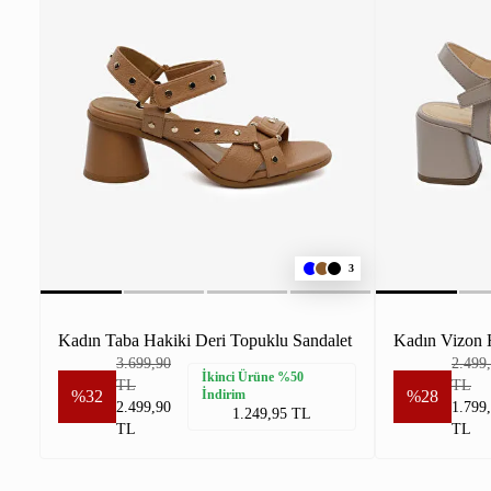
3
Kadın Taba Hakiki Deri Topuklu Sandalet
3.699,90
2.499
İkinci Ürüne %50
TL
TL
%32
İndirim
%28
2.499,90
1.799
1.249,95 TL
TL
TL