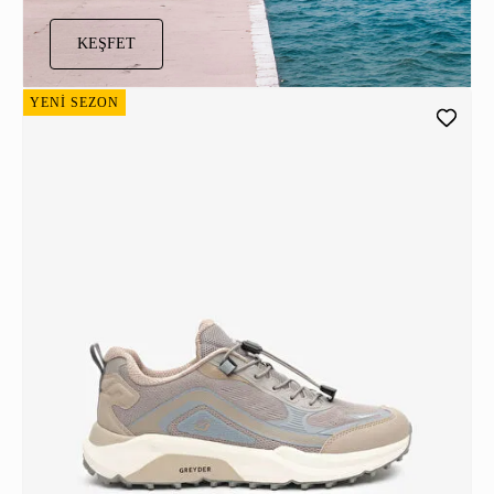
KEŞFET
YENİ SEZON