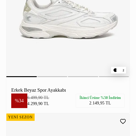
2
Erkek Beyaz Spor Ayakkabı
6.499,90 TL
İkinci Ürüne %50 İndirim
%34
2.149,95 TL
4.299,90 TL
YENİ SEZON