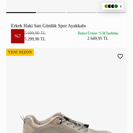
4
Erkek Haki Sarı Günlük Spor Ayakkabı
5.699,90 TL
İkinci Ürüne %50 İndirim
%7
2.649,95 TL
5.299,90 TL
YENİ SEZON