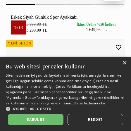
Erkek Siyah Günlük Spor Ayakkabı
3.999,90 TL
İkinci Ürüne %50 İndirim
%18
1.649,95 TL
3.299,90 TL
YENİ SEZON
×
Bu web sitesi çerezler kullanır
Sitemizden en iyi şekilde faydalanabilmeniz için, amaçlarla sınırlı ve
gizliliğe uygun şekilde çerez konumlandırmaktayız. Çerezleri nasıl
kullandığımızı incelemek için
Çerez Politikamızı
inceleyebilir,
aşağıdaki panel üzerinden çerez tercihlerinizi değiştirebilir ve
“Ayrıntıları Göster”e tıklayarak çerez kategorilerini, çerez özelliklerini
ve kullanım amaçlarını öğrenebilirsiniz.
Daha fazlasını oku
AYRINTILARI GÖSTER
KABUL ET
REDDET