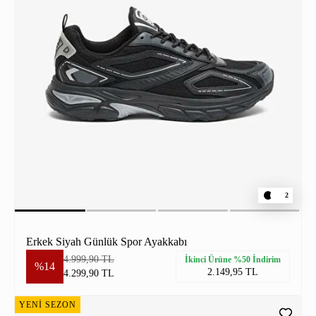
2
Erkek Siyah Günlük Spor Ayakkabı
4.999,90 TL
İkinci Ürüne %50 İndirim
%14
2.149,95 TL
4.299,90 TL
YENİ SEZON