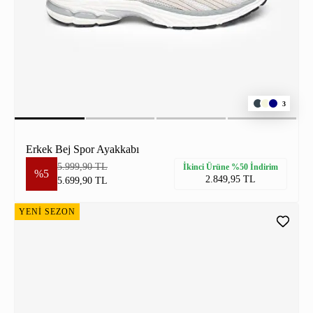
3
Erkek Bej Spor Ayakkabı
5.999,90 TL
İkinci Ürüne %50 İndirim
%5
2.849,95 TL
5.699,90 TL
YENİ SEZON