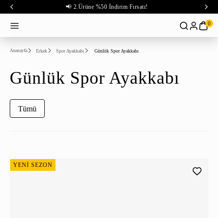
📢 2.Ürüne %50 İndirim Fırsatı!
0
Anasayfa
Erkek
Spor Ayakkabı
Günlük Spor Ayakkabı
Günlük Spor Ayakkabı
Tümü
YENİ SEZON