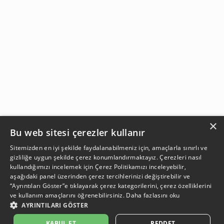
×
Bu web sitesi çerezler kullanır
Sitemizden en iyi şekilde faydalanabilmeniz için, amaçlarla sınırlı ve
gizliliğe uygun şekilde çerez konumlandırmaktayız. Çerezleri nasıl
kullandığımızı incelemek için
Çerez Politikamızı
inceleyebilir,
aşağıdaki panel üzerinden çerez tercihlerinizi değiştirebilir ve
“Ayrıntıları Göster”e tıklayarak çerez kategorilerini, çerez özelliklerini
ve kullanım amaçlarını öğrenebilirsiniz.
Daha fazlasını oku
AYRINTILARI GÖSTER
SEPETE EKLE
KABUL ET
REDDET