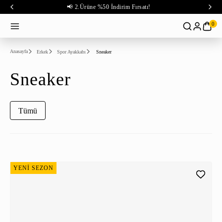
📢 2.Ürüne %50 İndirim Fırsatı!
0
Anasayfa
Erkek
Spor Ayakkabı
Sneaker
Sneaker
Tümü
YENİ SEZON