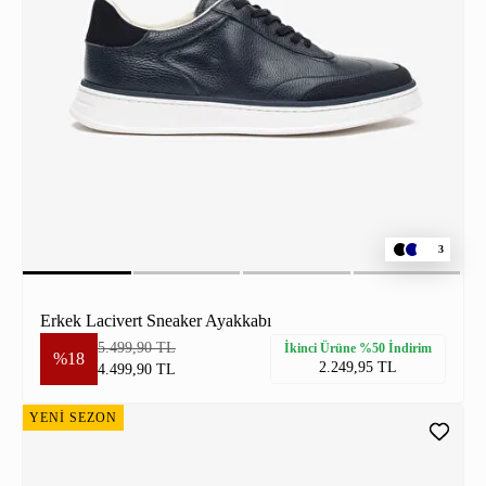
3
Erkek Lacivert Sneaker Ayakkabı
5.499,90 TL
İkinci Ürüne %50 İndirim
%18
2.249,95 TL
4.499,90 TL
YENİ SEZON