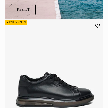
KEŞFET
YENİ SEZON