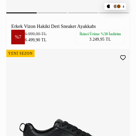
4
Erkek Vizon Hakiki Deri Sneaker Ayakkabı
6.999,90 TL
İkinci Ürüne %50 İndirim
%7
3.249,95 TL
6.499,90 TL
YENİ SEZON