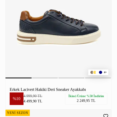
4+
Erkek Lacivert Hakiki Deri Sneaker Ayakkabı
4.999,90 TL
İkinci Ürüne %50 İndirim
%10
2.249,95 TL
4.499,90 TL
YENİ SEZON