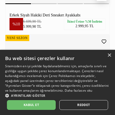
Erkek Siyah Hakiki Deri Sneaker Ayakkabı
6.699,90 TL
İkinci Ürüne %50 İndirim
%10
2.999,95 TL
5.999,90 TL
YENİ SEZON
×
Bu web sitesi çerezler kullanır
Sitemizden en iyi şekilde faydalanabilmeniz için, amaçlarla sınırlı ve
gizliliğe uygun şekilde çerez konumlandırmaktayız. Çerezleri nasıl
kullandığımızı incelemek için
Çerez Politikamızı
inceleyebilir,
aşağıdaki panel üzerinden çerez tercihlerinizi değiştirebilir ve
“Ayrıntıları Göster”e tıklayarak çerez kategorilerini, çerez özelliklerini
ve kullanım amaçlarını öğrenebilirsiniz.
Daha fazlasını oku
AYRINTILARI GÖSTER
KABUL ET
REDDET