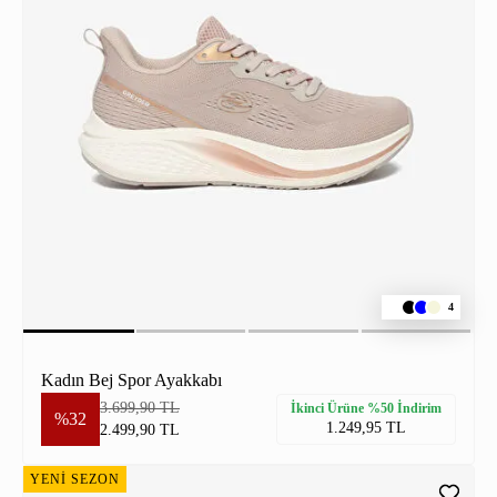
4
Kadın Bej Spor Ayakkabı
3.699,90 TL
İkinci Ürüne %50 İndirim
%32
1.249,95 TL
2.499,90 TL
YENİ SEZON