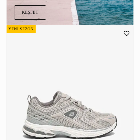
KEŞFET
YENİ SEZON