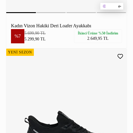
4+
Kadın Vizon Hakiki Deri Loafer Ayakkabı
5.699,90 TL
İkinci Ürüne %50 İndirim
%7
2.649,95 TL
5.299,90 TL
YENİ SEZON