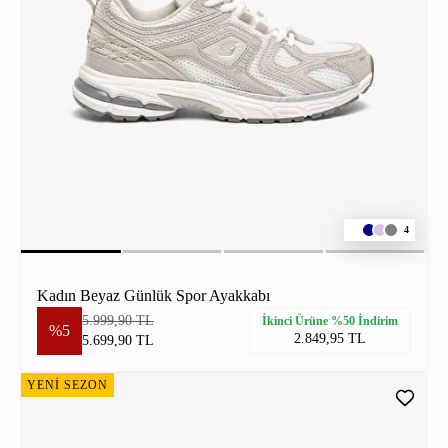
4
Kadın Beyaz Günlük Spor Ayakkabı
5.999,90 TL
İkinci Ürüne %50 İndirim
%5
2.849,95 TL
5.699,90 TL
YENİ SEZON