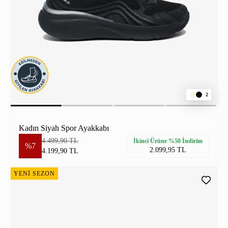
2
Kadın Siyah Spor Ayakkabı
4.499,90 TL
İkinci Ürüne %50 İndirim
%7
2.099,95 TL
4.199,90 TL
YENİ SEZON