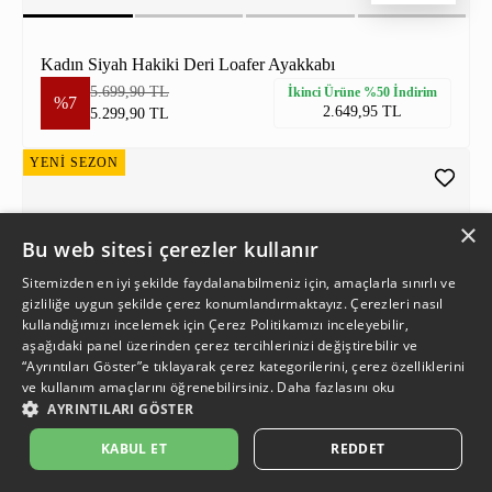
Kadın Siyah Hakiki Deri Loafer Ayakkabı
5.699,90 TL
İkinci Ürüne %50 İndirim
%7
2.649,95 TL
5.299,90 TL
YENİ SEZON
×
Bu web sitesi çerezler kullanır
Sitemizden en iyi şekilde faydalanabilmeniz için, amaçlarla sınırlı ve
gizliliğe uygun şekilde çerez konumlandırmaktayız. Çerezleri nasıl
kullandığımızı incelemek için
Çerez Politikamızı
inceleyebilir,
aşağıdaki panel üzerinden çerez tercihlerinizi değiştirebilir ve
“Ayrıntıları Göster”e tıklayarak çerez kategorilerini, çerez özelliklerini
ve kullanım amaçlarını öğrenebilirsiniz.
Daha fazlasını oku
AYRINTILARI GÖSTER
KABUL ET
REDDET