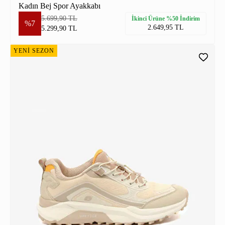
Kadın Bej Spor Ayakkabı
5.699,90 TL
İkinci Ürüne %50 İndirim
%7
2.649,95 TL
5.299,90 TL
YENİ SEZON