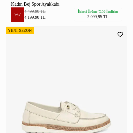
Kadın Bej Spor Ayakkabı
4.499,90 TL
İkinci Ürüne %50 İndirim
%7
2.099,95 TL
4.199,90 TL
YENİ SEZON