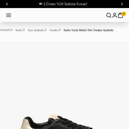
📢 2.Ürüne %50 İndirim Fırsatı!
0
Anasayfa
Kadın
Spor Ayakkabı
Sneaker
Kadın Siyah Hakiki Deri Sneaker Ayakkabı