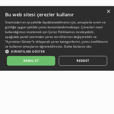
×
Bu web sitesi çerezler kullanır
Sitemizden en iyi şekilde faydalanabilmeniz için, amaçlarla sınırlı ve
gizliliğe uygun şekilde çerez konumlandırmaktayız. Çerezleri nasıl
kullandığımızı incelemek için
Çerez Politikamızı
inceleyebilir,
aşağıdaki panel üzerinden çerez tercihlerinizi değiştirebilir ve
“Ayrıntıları Göster”e tıklayarak çerez kategorilerini, çerez özelliklerini
ve kullanım amaçlarını öğrenebilirsiniz.
Daha fazlasını oku
AYRINTILARI GÖSTER
SEPETE EKLE
KABUL ET
REDDET
Açıklama:
Açıklama:
Açıklama:
Açıklama:
Koruma Önerileri
Bakım ve Kullanım Koşulları
Temizlik Önerlleri
Gün Boyu Ferahlık
Güvenli Ödeme