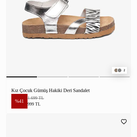
2
Kız Çocuk Gümüş Hakiki Deri Sandalet
1.699 TL
%41
999 TL