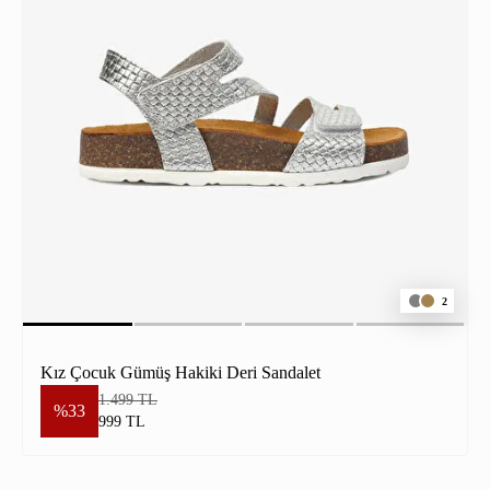
2
Kız Çocuk Gümüş Hakiki Deri Sandalet
1.499 TL
%33
999 TL