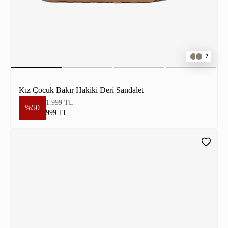
2
Kız Çocuk Bakır Hakiki Deri Sandalet
1.999 TL
%50
999 TL