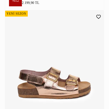
%12
2.199,90 TL
YENİ SEZON