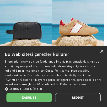
×
Bu web sitesi çerezler kullanır
Erkek Çanta
Erkek Ayakkabı
Sitemizden en iyi şekilde faydalanabilmeniz için, amaçlarla sınırlı ve
gizliliğe uygun şekilde çerez konumlandırmaktayız. Çerezleri nasıl
kullandığımızı incelemek için
Çerez Politikamızı
inceleyebilir,
aşağıdaki panel üzerinden çerez tercihlerinizi değiştirebilir ve
“Ayrıntıları Göster”e tıklayarak çerez kategorilerini, çerez özelliklerini
ve kullanım amaçlarını öğrenebilirsiniz.
Daha fazlasını oku
AYRINTILARI GÖSTER
KABUL ET
REDDET