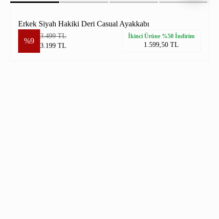
Erkek Siyah Hakiki Deri Casual Ayakkabı
3.499 TL
İkinci Ürüne %50 İndirim
%9
1.599,50 TL
3.199 TL