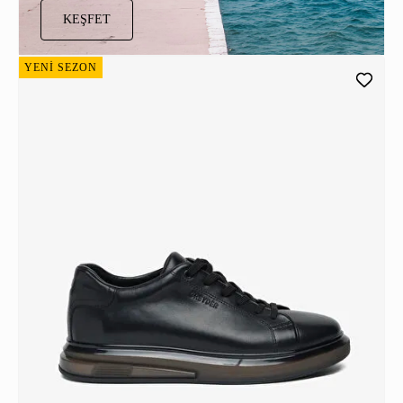
KEŞFET
YENİ SEZON