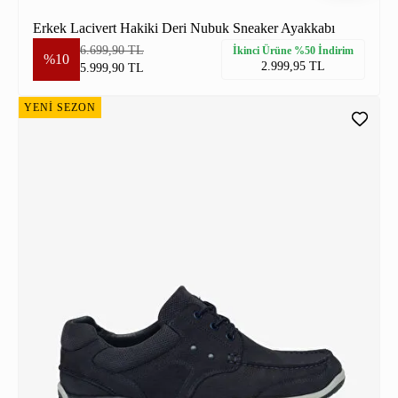
Erkek Lacivert Hakiki Deri Nubuk Sneaker Ayakkabı
6.699,90 TL
İkinci Ürüne %50 İndirim
%10
2.999,95 TL
5.999,90 TL
YENİ SEZON