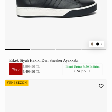
3
Erkek Siyah Hakiki Deri Sneaker Ayakkabı
5.999,90 TL
İkinci Ürüne %50 İndirim
%25
2.249,95 TL
4.499,90 TL
YENİ SEZON