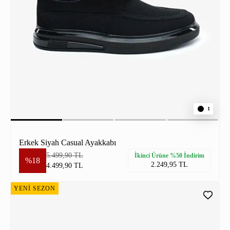
1
Erkek Siyah Casual Ayakkabı
5.499,90 TL
İkinci Ürüne %50 İndirim
%18
2.249,95 TL
4.499,90 TL
YENİ SEZON