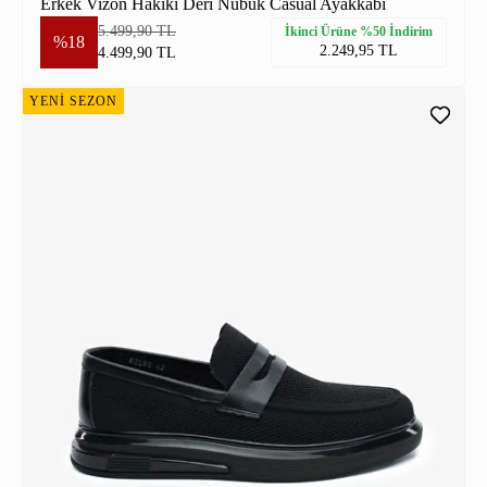
Erkek Vizon Hakiki Deri Nubuk Casual Ayakkabı
5.499,90 TL
İkinci Ürüne %50 İndirim
%18
2.249,95 TL
4.499,90 TL
YENİ SEZON