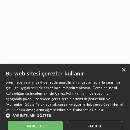
×
Bu web sitesi çerezler kullanır
Sitemizden en iyi şekilde faydalanabilmeniz için, amaçlarla sınırlı ve
gizliliğe uygun şekilde çerez konumlandırmaktayız. Çerezleri nasıl
kullandığımızı incelemek için
Çerez Politikamızı
inceleyebilir,
aşağıdaki panel üzerinden çerez tercihlerinizi değiştirebilir ve
“Ayrıntıları Göster”e tıklayarak çerez kategorilerini, çerez özelliklerini
ve kullanım amaçlarını öğrenebilirsiniz.
Daha fazlasını oku
AYRINTILARI GÖSTER
KABUL ET
REDDET