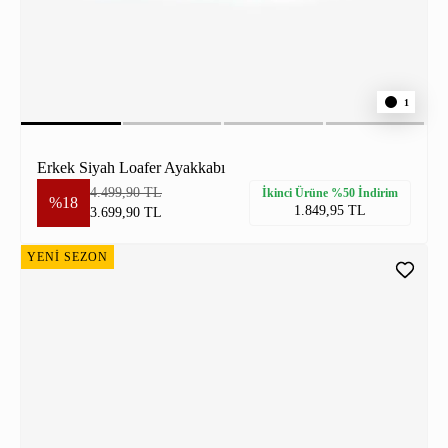
1
Erkek Siyah Loafer Ayakkabı
4.499,90 TL
İkinci Ürüne %50 İndirim
%18
1.849,95 TL
3.699,90 TL
YENİ SEZON