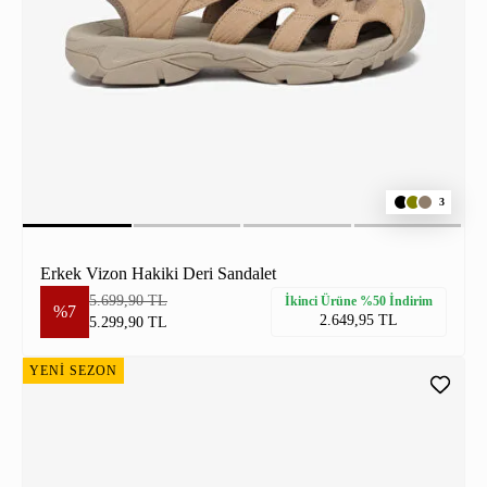
3
Erkek Vizon Hakiki Deri Sandalet
5.699,90 TL
İkinci Ürüne %50 İndirim
%7
2.649,95 TL
5.299,90 TL
YENİ SEZON