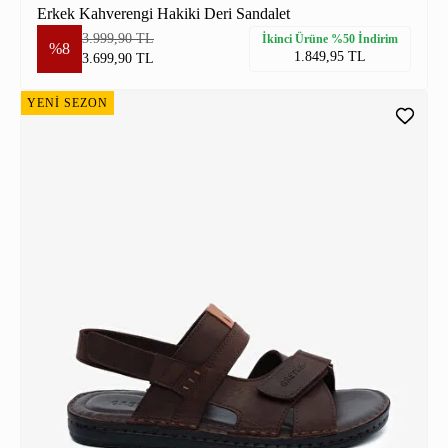
Erkek Kahverengi Hakiki Deri Sandalet
3.999,90 TL
İkinci Ürüne %50 İndirim
%8
1.849,95 TL
3.699,90 TL
YENİ SEZON