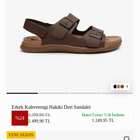
3
Erkek Kahverengi Hakiki Deri Sandalet
3.299,90 TL
İkinci Ürüne %50 İndirim
%24
1.249,95 TL
2.499,90 TL
YENİ SEZON