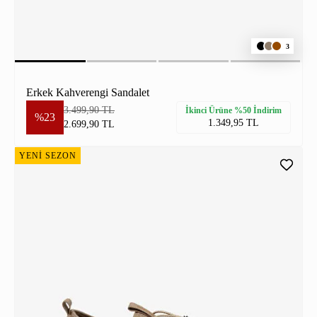
3
Erkek Kahverengi Sandalet
3.499,90 TL
İkinci Ürüne %50 İndirim
%23
1.349,95 TL
2.699,90 TL
YENİ SEZON