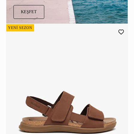
KEŞFET
YENİ SEZON