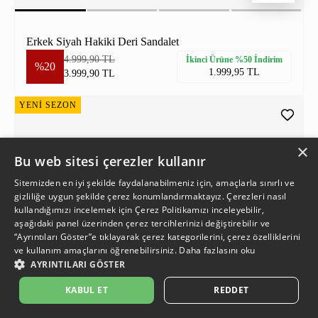
Erkek Siyah Hakiki Deri Sandalet
4.999,90 TL
İkinci Ürüne %50 İndirim
%20
1.999,95 TL
3.999,90 TL
YENİ SEZON
×
Bu web sitesi çerezler kullanır
Sitemizden en iyi şekilde faydalanabilmeniz için, amaçlarla sınırlı ve
gizliliğe uygun şekilde çerez konumlandırmaktayız. Çerezleri nasıl
kullandığımızı incelemek için
Çerez Politikamızı
inceleyebilir,
aşağıdaki panel üzerinden çerez tercihlerinizi değiştirebilir ve
“Ayrıntıları Göster”e tıklayarak çerez kategorilerini, çerez özelliklerini
ve kullanım amaçlarını öğrenebilirsiniz.
Daha fazlasını oku
AYRINTILARI GÖSTER
KABUL ET
REDDET