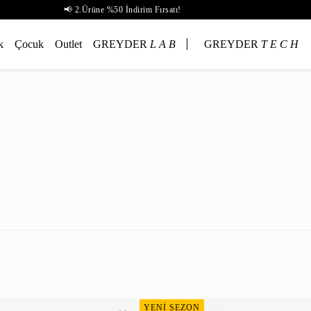
📢 2.Ürüne %50 İndirim Fırsatı!
k
Çocuk
Outlet
GREYDER
L A B
GREYDER
T E C H
YENİ SEZON