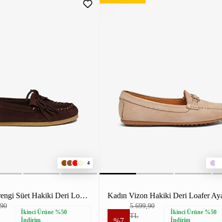
4
Kadın Kahverengi Süet Hakiki Deri Loafer Ayakkabı
Kadın Vizon Hakiki Deri Loafer Ay
,90
5.699,90
İkinci Ürüne %50
İkinci Ürüne %50
TL
İndirim
%7
İndirim