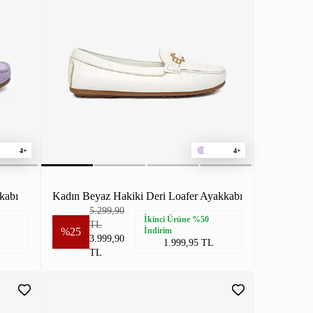
4+
4+
kabı
Kadın Beyaz Hakiki Deri Loafer Ayakkabı
5.299,90
İkinci Ürüne %50
TL
%25
İndirim
3.999,90
1.999,95 TL
TL