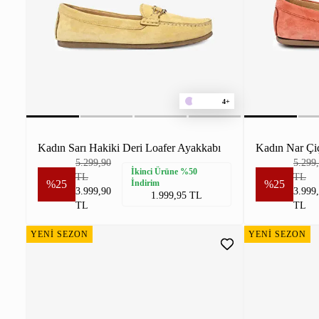
4+
Kadın Sarı Hakiki Deri Loafer Ayakkabı
5.299,90
5.299
İkinci Ürüne %50
TL
TL
%25
İndirim
%25
3.999,90
3.999
1.999,95 TL
TL
TL
YENİ SEZON
YENİ SEZON