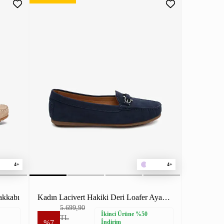
4+
4+
akkabı
Kadın Lacivert Hakiki Deri Loafer Ayakkabı
5.699,90
İkinci Ürüne %50
TL
%7
İndirim