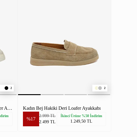
2
2
Kadın Kirli Beyaz Hakiki Deri Loafer Ayakkabı
Kadın Bej Hakiki Deri Loafer Ayakkabı
2.999 TL
dirim
İkinci Ürüne %50 İndirim
%17
1.249,50 TL
2.499 TL