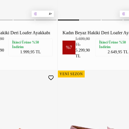
4+
akiki Deri Loafer Ayakkabı
Kadın Beyaz Hakiki Deri Loafer Ay
,90
5.699,90
İkinci Ürüne %50
İkinci Ürüne %50
TL
İndirim
%7
İndirim
,90
5.299,90
1.999,95 TL
2.649,95 TL
TL
YENİ SEZON