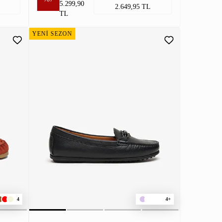
5.299,90
2.649,95 TL
TL
YENİ SEZON
4
4+