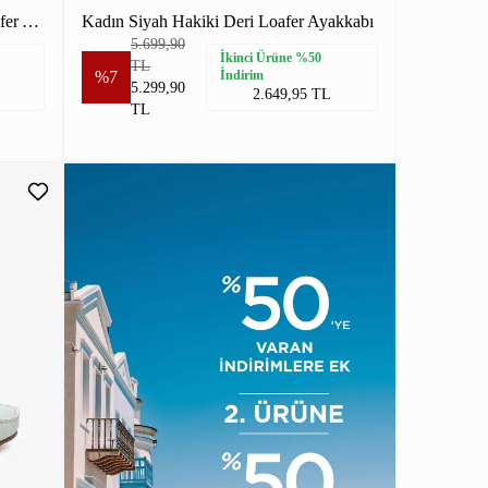
Kadın Kırmızı Süet Hakiki Deri Loafer Ayakkabı
Kadın Siyah Hakiki Deri Loafer Ayakkabı
5.699,90
İkinci Ürüne %50
TL
%7
İndirim
5.299,90
2.649,95 TL
TL