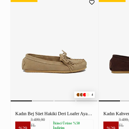
4
Kadın Bej Süet Hakiki Deri Loafer Ayakkabı
3.499,90
3.499
İkinci Ürüne %50
TL
TL
%29
İndirim
%29