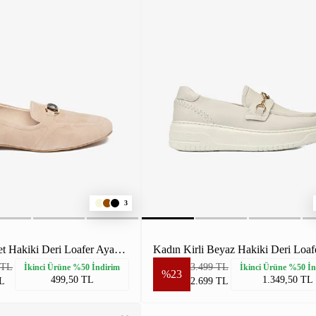
3
Kadın Bej Süet Hakiki Deri Loafer Ayakkabı
 TL
3.499 TL
İkinci Ürüne %50 İndirim
İkinci Ürüne %50 İn
%23
499,50 TL
1.349,50 TL
L
2.699 TL