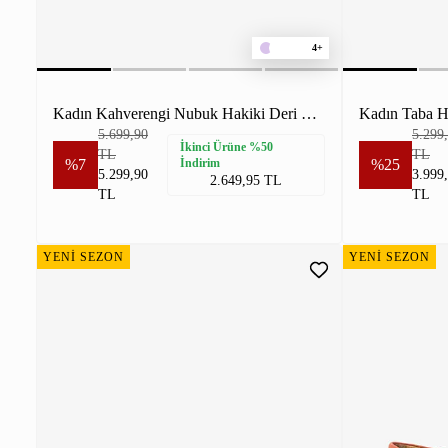
4+
Kadın Kahverengi Nubuk Hakiki Deri Loafer Ayakkabı
Kadın Taba H
5.699,90
5.299
İkinci Ürüne %50
TL
TL
%7
İndirim
%25
5.299,90
3.999
2.649,95 TL
TL
TL
YENİ SEZON
YENİ SEZON