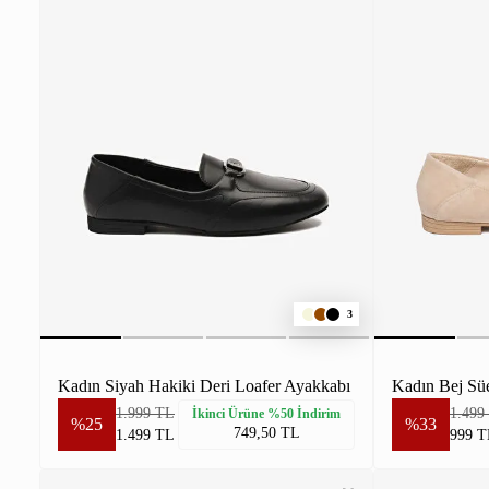
3
Kadın Siyah Hakiki Deri Loafer Ayakkabı
1.999 TL
1.499
İkinci Ürüne %50 İndirim
%25
%33
749,50 TL
1.499 TL
999 T