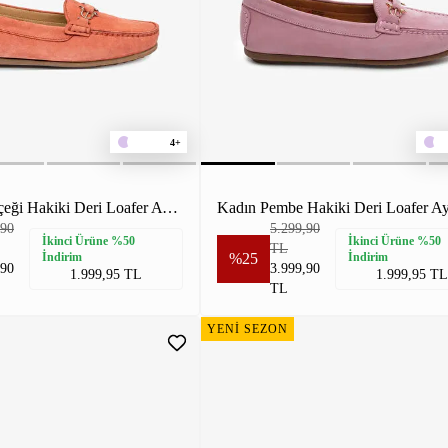
4+
Kadın Nar Çiçeği Hakiki Deri Loafer Ayakkabı
,90
5.299,90
İkinci Ürüne %50
İkinci Ürüne %50
TL
İndirim
%25
İndirim
,90
3.999,90
1.999,95 TL
1.999,95 TL
TL
YENİ SEZON