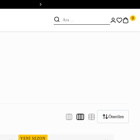
💳 Vade Farksız 5 Taksit
0
Önerilen
YENİ SEZON