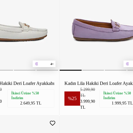
4+
Hakiki Deri Loafer Ayakkabı
Kadın Lila Hakiki Deri Loafer Ayak
0
5.299,90
İkinci Ürüne %50
İkinci Ürüne %50
TL
İndirim
%25
İndirim
0
3.999,90
2.649,95 TL
1.999,95 TL
TL