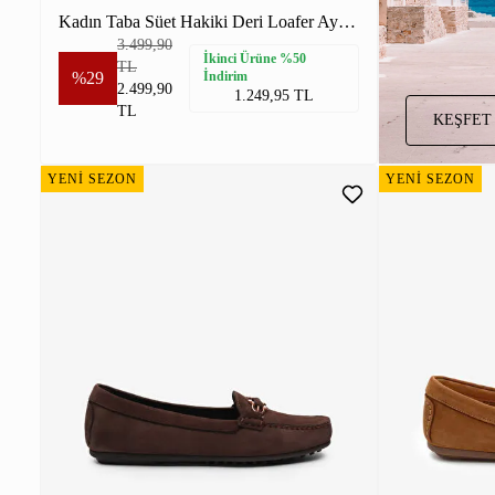
Kadın Taba Süet Hakiki Deri Loafer Ayakkabı
3.499,90
İkinci Ürüne %50
TL
%29
İndirim
2.499,90
1.249,95 TL
TL
KEŞFET
YENİ SEZON
YENİ SEZON