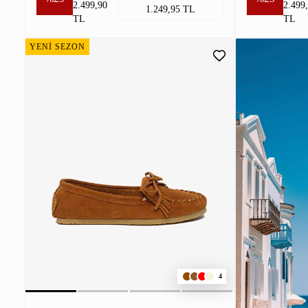
2.499,90
2.499
1.249,95 TL
TL
TL
YENİ SEZON
4