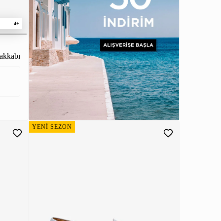
4+
akkabı
YENİ SEZON