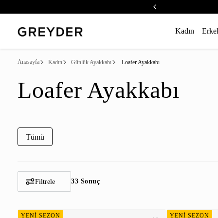
Kadın
Erke
Anasayfa
Kadın
Günlük Ayakkabı
Loafer Ayakkabı
Loafer Ayakkabı
Tümü
33 Sonuç
Filtrele
YENİ SEZON
YENİ SEZON