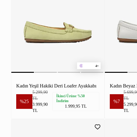
4+
Kadın Yeşil Hakiki Deri Loafer Ayakkabı
Kadın Beyaz 
5.299,90
5.699,9
İkinci Ürüne %50
TL
TL
%25
İndirim
%7
3.999,90
5.299,9
1.999,95 TL
TL
TL