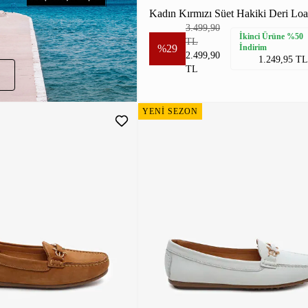
3.499,90
İkinci Ürüne %50
TL
%29
İndirim
2.499,90
1.249,95 TL
TL
YENİ SEZON