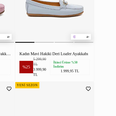
4+
4+
Kadın Pembe Hakiki Deri Loafer Ayakkabı
Kadın Mavi Hakiki Deri Loafer Ayakkabı
5.299,90
İkinci Ürüne %50
TL
%25
İndirim
3.999,90
1.999,95 TL
TL
YENİ SEZON