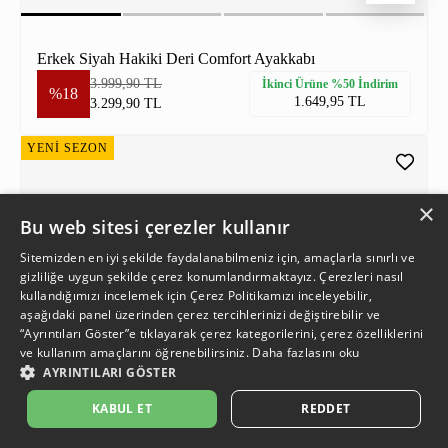
Erkek Siyah Hakiki Deri Comfort Ayakkabı
3.999,90 TL
İkinci Ürüne %50 İndirim
%18
1.649,95 TL
3.299,90 TL
YENİ SEZON
×
Bu web sitesi çerezler kullanır
Sitemizden en iyi şekilde faydalanabilmeniz için, amaçlarla sınırlı ve
gizliliğe uygun şekilde çerez konumlandırmaktayız. Çerezleri nasıl
kullandığımızı incelemek için
Çerez Politikamızı
inceleyebilir,
aşağıdaki panel üzerinden çerez tercihlerinizi değiştirebilir ve
“Ayrıntıları Göster”e tıklayarak çerez kategorilerini, çerez özelliklerini
ve kullanım amaçlarını öğrenebilirsiniz.
Daha fazlasını oku
AYRINTILARI GÖSTER
KABUL ET
REDDET