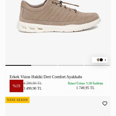
3
Erkek Vizon Hakiki Deri Comfort Ayakkabı
4.299,90 TL
İkinci Ürüne %50 İndirim
%19
1.749,95 TL
3.499,90 TL
YENİ SEZON