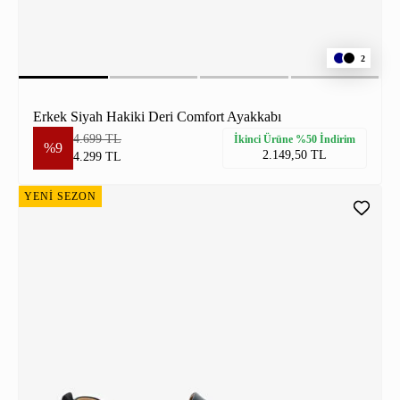
2
Erkek Siyah Hakiki Deri Comfort Ayakkabı
4.699 TL
İkinci Ürüne %50 İndirim
%9
2.149,50 TL
4.299 TL
YENİ SEZON