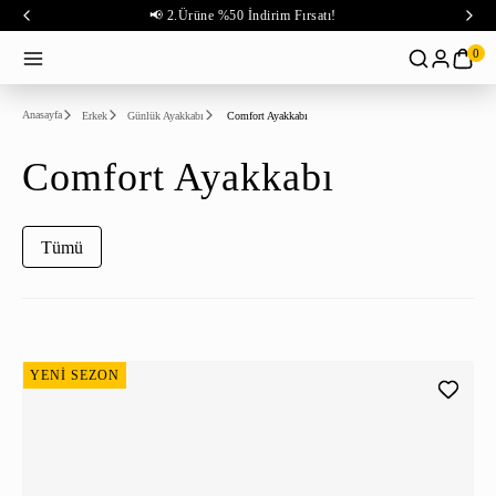
📢 2.Ürüne %50 İndirim Fırsatı!
0
Anasayfa
Erkek
Günlük Ayakkabı
Comfort Ayakkabı
Comfort Ayakkabı
Tümü
YENİ SEZON