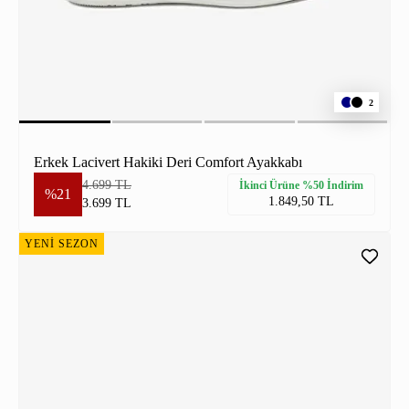
2
Erkek Lacivert Hakiki Deri Comfort Ayakkabı
4.699 TL
İkinci Ürüne %50 İndirim
%21
1.849,50 TL
3.699 TL
YENİ SEZON