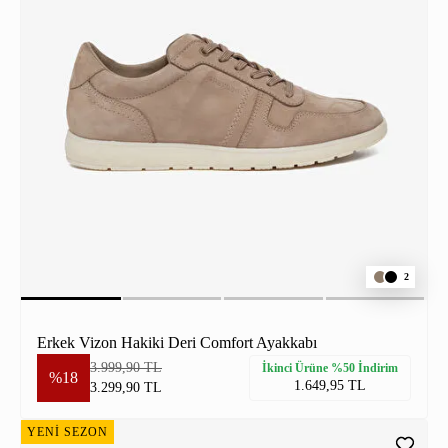
2
Erkek Vizon Hakiki Deri Comfort Ayakkabı
3.999,90 TL
İkinci Ürüne %50 İndirim
%18
1.649,95 TL
3.299,90 TL
YENİ SEZON