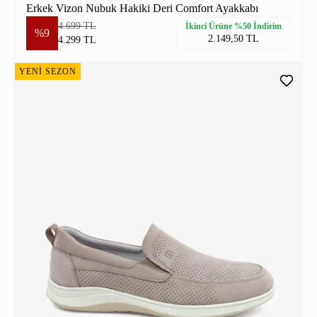
Erkek Vizon Nubuk Hakiki Deri Comfort Ayakkabı
4.699 TL
İkinci Ürüne %50 İndirim
%9
2.149,50 TL
4.299 TL
YENİ SEZON