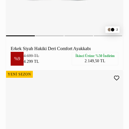
2
Erkek Siyah Hakiki Deri Comfort Ayakkabı
4.699 TL
İkinci Ürüne %50 İndirim
%9
2.149,50 TL
4.299 TL
YENİ SEZON