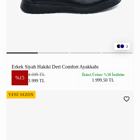
2
Erkek Siyah Hakiki Deri Comfort Ayakkabı
4.699 TL
İkinci Ürüne %50 İndirim
%15
1.999,50 TL
3.999 TL
YENİ SEZON