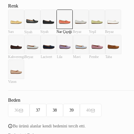
Renk
Sarı
Siyah
Nar Çiçeği
Beyaz
Yeşil
Beyaz
Siyah
Kahverengi
Beyaz
Lacivert
Lila
Mavi
Pembe
Taba
Vizon
Beden
36
37
38
39
40
Bu ürünü alanlar kendi bedenini tercih etti.