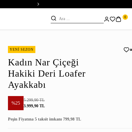
💳 Vade Farksız 5 Taksit
0
YENİ SEZON
Kadın Nar Çiçeği
Hakiki Deri Loafer
Ayakkabı
5.299,90 TL
%25
3.999,90 TL
Peşin Fiyatına 5 taksit imkanı 799,98 TL