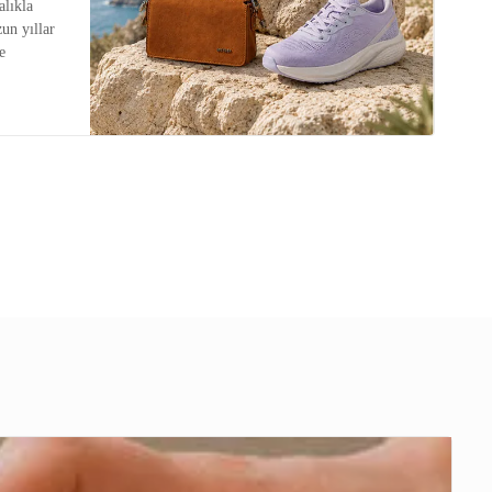
alıkla
zun yıllar
e