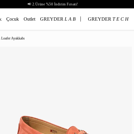
📢 2.Ürüne %50 İndirim Fırsatı!
k
Çocuk
Outlet
GREYDER
L A B
GREYDER
T E C H
i Loafer Ayakkabı