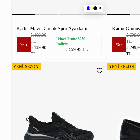
3
Kadın Mavi Günlük Spor Ayakkabı
Kadın Gümüş
5.499,90
5.699,9
İkinci Ürüne %50
TL
TL
%5
İndirim
%7
5.199,90
5.299,9
2.599,95 TL
TL
TL
YENİ SEZON
YENİ SEZON