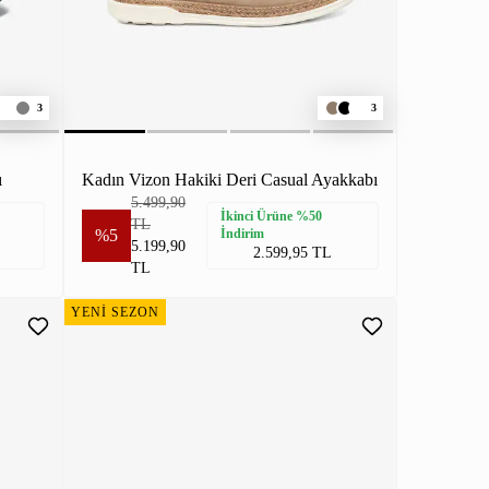
3
3
ı
Kadın Vizon Hakiki Deri Casual Ayakkabı
5.499,90
İkinci Ürüne %50
TL
%5
İndirim
5.199,90
2.599,95 TL
TL
YENİ SEZON