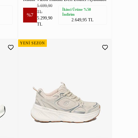
5.699,90
İkinci Ürüne %50
TL
%7
İndirim
5.299,90
2.649,95 TL
TL
YENİ SEZON