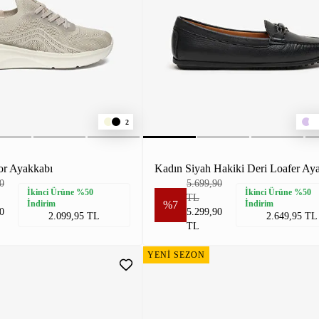
2
or Ayakkabı
Kadın Siyah Hakiki Deri Loafer Ay
0
5.699,90
İkinci Ürüne %50
İkinci Ürüne %50
TL
İndirim
%7
İndirim
0
5.299,90
2.099,95 TL
2.649,95 TL
TL
YENİ SEZON