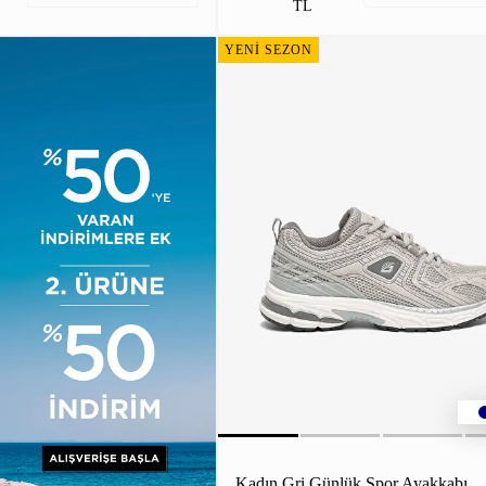
TL
YENİ SEZON
Kadın Gri Günlük Spor Ayakkabı