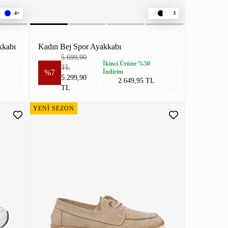
4+
3
kkabı
Kadın Bej Spor Ayakkabı
5.699,90
İkinci Ürüne %50
TL
%7
İndirim
5.299,90
2.649,95 TL
TL
YENİ SEZON