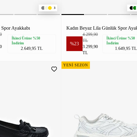
3
 Spor Ayakkabı
Kadın Beyaz Lila Günlük Spor Aya
0
4.299,90
İkinci Ürüne %50
İkinci Ürüne %50
TL
İndirim
%23
İndirim
0
3.299,90
2.649,95 TL
1.649,95 TL
TL
YENİ SEZON