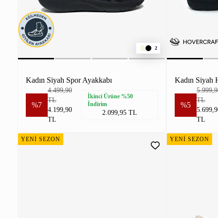
2
Kadın Siyah Spor Ayakkabı
4.499,90
5.999,9
İkinci Ürüne %50
TL
TL
%7
İndirim
%5
4.199,90
5.699,9
2.099,95 TL
TL
TL
YENİ SEZON
YENİ SEZON