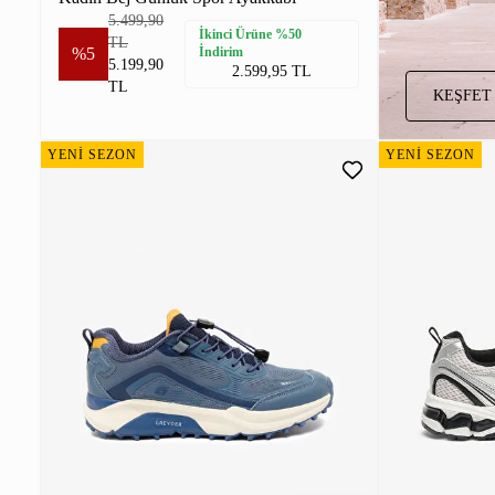
5.499,90
İkinci Ürüne %50
TL
%5
İndirim
5.199,90
2.599,95 TL
TL
KEŞFET
YENİ SEZON
YENİ SEZON