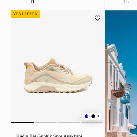
TL
TL
YENİ SEZON
3
Kadın Bej Günlük Spor Ayakkabı