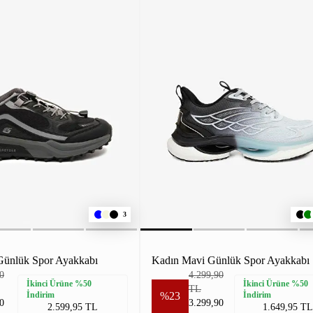
3
Günlük Spor Ayakkabı
Kadın Mavi Günlük Spor Ayakkabı
0
4.299,90
İkinci Ürüne %50
İkinci Ürüne %50
TL
İndirim
%23
İndirim
0
3.299,90
2.599,95 TL
1.649,95 TL