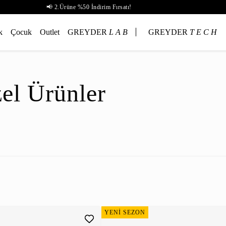
📢 2.Ürüne %50 İndirim Fırsatı!
k
Çocuk
Outlet
GREYDER
L A B
GREYDER
T E C H
el Ürünler
YENİ SEZON