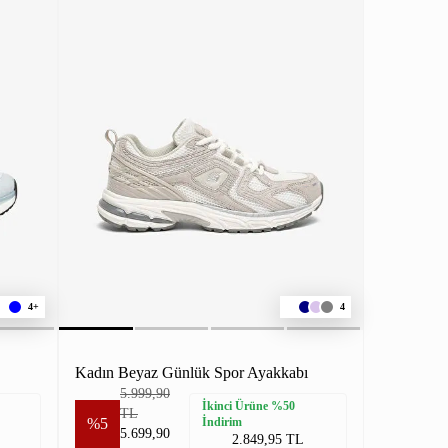
4+
4
Kadın Beyaz Günlük Spor Ayakkabı
5.999,90
İkinci Ürüne %50
TL
%5
İndirim
5.699,90
2.849,95 TL