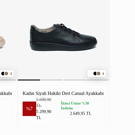
3
3
akkabı
Kadın Siyah Hakiki Deri Casual Ayakkabı
5.699,90
İkinci Ürüne %50
TL
%7
İndirim
5.299,90
2.649,95 TL
TL