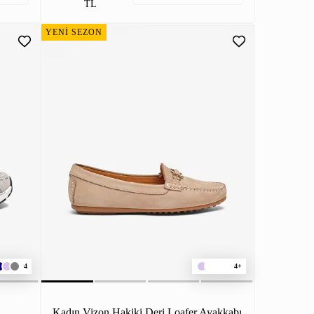
TL
YENİ SEZON
4
4+
Kadın Vizon Hakiki Deri Loafer Ayakkabı