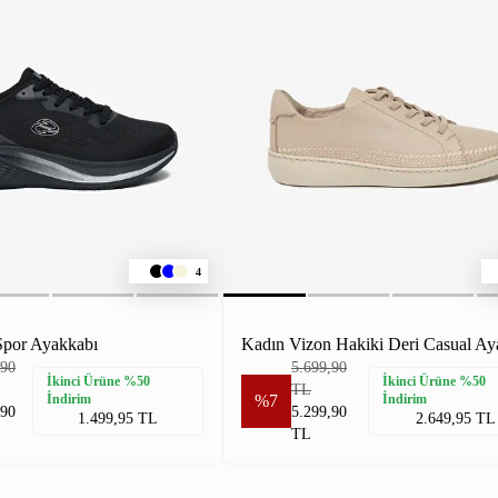
4
Spor Ayakkabı
Kadın Vizon Hakiki Deri Casual Ay
,90
5.699,90
İkinci Ürüne %50
İkinci Ürüne %50
TL
İndirim
%7
İndirim
,90
5.299,90
1.499,95 TL
2.649,95 TL
TL