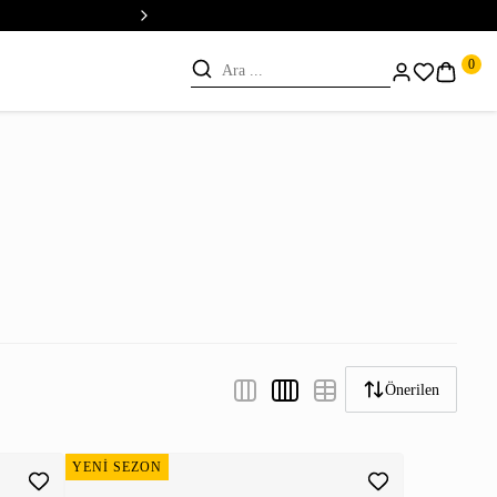
💳 Vade Farksız 5 Taksit
0
Önerilen
YENİ SEZON