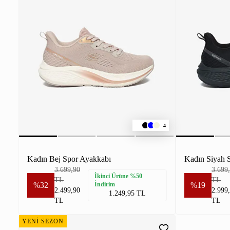
4
Kadın Bej Spor Ayakkabı
Kadın Siyah 
3.699,90
3.699
İkinci Ürüne %50
TL
TL
%32
İndirim
%19
2.499,90
2.999
1.249,95 TL
TL
TL
YENİ SEZON