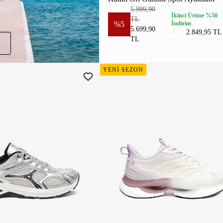
5.999,90
İkinci Ürüne %50
TL
%5
İndirim
5.699,90
2.849,95 TL
TL
YENİ SEZON