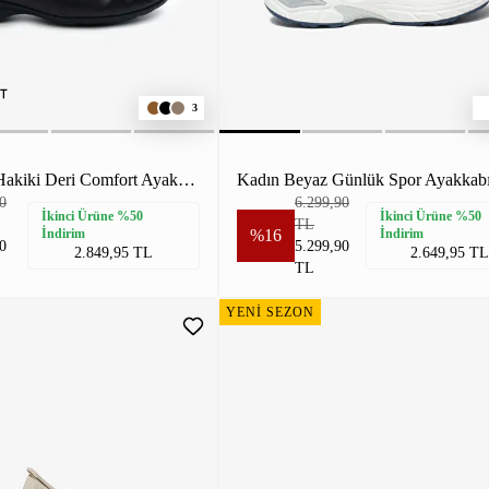
3
Kadın Siyah Hakiki Deri Comfort Ayakkabı
Kadın Beyaz Günlük Spor Ayakkab
0
6.299,90
İkinci Ürüne %50
İkinci Ürüne %50
TL
İndirim
%16
İndirim
0
5.299,90
2.849,95 TL
2.649,95 TL
TL
YENİ SEZON