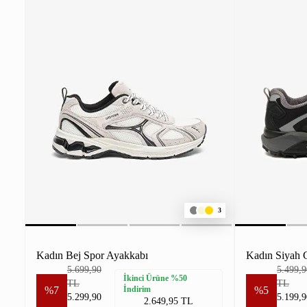
3
Kadın Bej Spor Ayakkabı
Kadın Siyah 
5.699,90
5.499,9
İkinci Ürüne %50
TL
TL
%7
İndirim
%5
5.299,90
5.199,9
2.649,95 TL