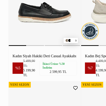
3
Kadın Siyah Hakiki Deri Casual Ayakkabı
Kadın Bej Sp
5.499,90
4.499,9
İkinci Ürüne %50
TL
TL
%5
İndirim
%7
5.199,90
4.199,9
2.599,95 TL
TL
TL
YENİ SEZON
YENİ SEZON