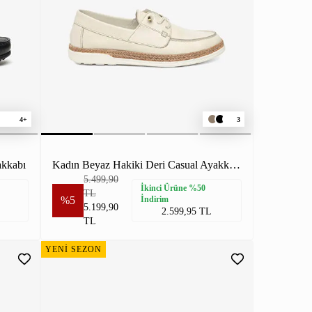
4+
3
akkabı
Kadın Beyaz Hakiki Deri Casual Ayakkabı
5.499,90
İkinci Ürüne %50
TL
%5
İndirim
5.199,90
2.599,95 TL
TL
YENİ SEZON