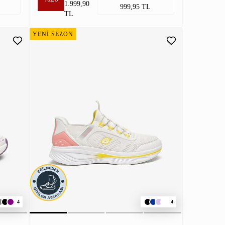
1.999,90
999,95 TL
TL
YENİ SEZON
4
4