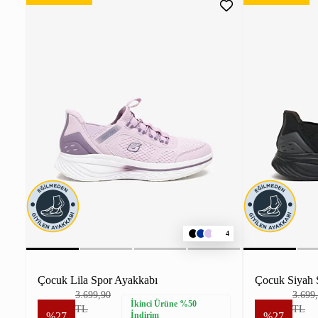
4
Çocuk Lila Spor Ayakkabı
Çocuk Siyah 
3.699,90
3.699
İkinci Ürüne %50
TL
TL
%27
İndirim
%27