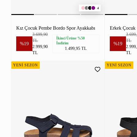
4
Kız Çocuk Pembe Bordo Spor Ayakkabı
3.699,90
3.699
İkinci Ürüne %50
TL
TL
%19
İndirim
%19
2.999,90
2.999
1.499,95 TL
TL
TL
YENİ SEZON
YENİ SEZON