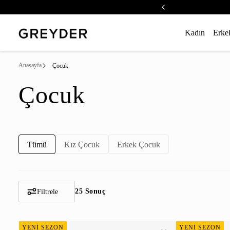
Kadın
Erke
Anasayfa
Çocuk
Çocuk
Tümü
Kız Çocuk
Erkek Çocuk
25 Sonuç
Filtrele
YENİ SEZON
YENİ SEZON