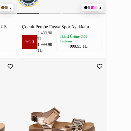
2
4
Kız Çocuk Sigaro Hakiki Deri Nubuk Sandalet
Çocuk Pembe Fuşya Spor Ayakkabı
2.499,90
İkinci Ürüne %50
TL
%20
İndirim
1.999,90
999,95 TL
TL