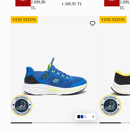
2.699,90
2.699
1.349,95 TL
TL
TL
YENİ SEZON
YENİ SEZON
4