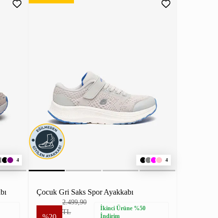
4
4
bı
Çocuk Gri Saks Spor Ayakkabı
2.499,90
İkinci Ürüne %50
TL
%20
İndirim