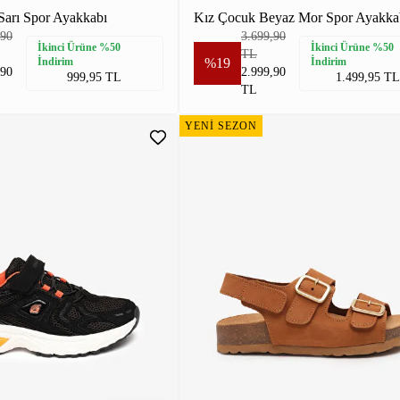
Sarı Spor Ayakkabı
Kız Çocuk Beyaz Mor Spor Ayakka
,90
3.699,90
İkinci Ürüne %50
İkinci Ürüne %50
TL
İndirim
%19
İndirim
,90
2.999,90
999,95 TL
1.499,95 TL
TL
YENİ SEZON