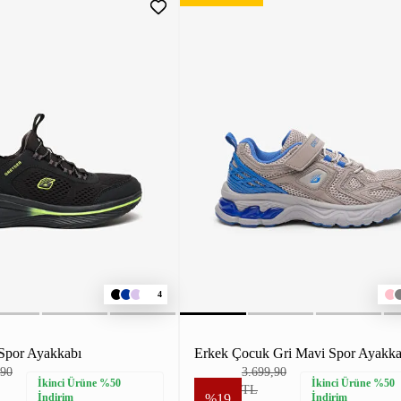
4
Spor Ayakkabı
Erkek Çocuk Gri Mavi Spor Ayakka
,90
3.699,90
İkinci Ürüne %50
İkinci Ürüne %50
TL
İndirim
%19
İndirim