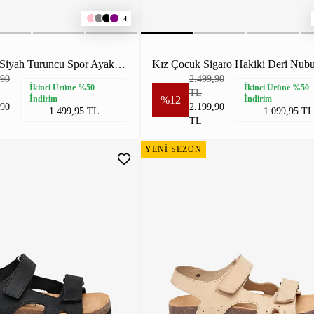
4
Erkek Çocuk Siyah Turuncu Spor Ayakkabı
,90
2.499,90
İkinci Ürüne %50
İkinci Ürüne %50
TL
İndirim
%12
İndirim
,90
2.199,90
1.499,95 TL
1.099,95 TL
TL
YENİ SEZON