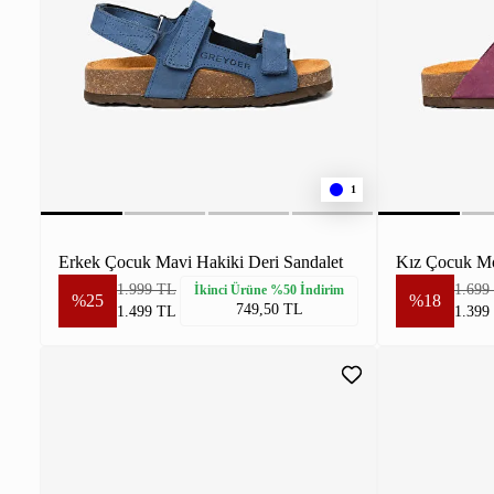
1
Erkek Çocuk Mavi Hakiki Deri Sandalet
Kız Çocuk Mo
1.999 TL
1.699
İkinci Ürüne %50 İndirim
%25
%18
749,50 TL
1.499 TL
1.399