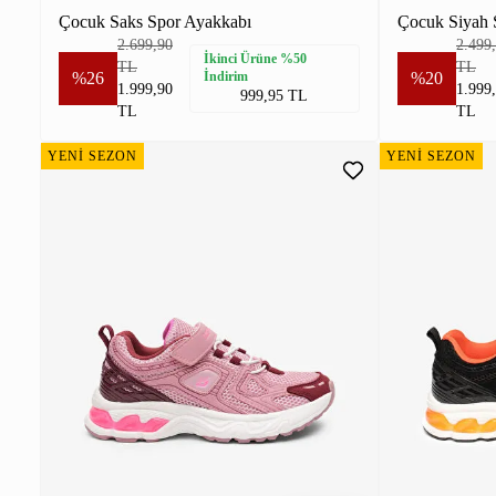
Çocuk Saks Spor Ayakkabı
Çocuk Siyah 
2.699,90
2.499
İkinci Ürüne %50
TL
TL
%26
İndirim
%20
1.999,90
1.999
999,95 TL
TL
TL
YENİ SEZON
YENİ SEZON