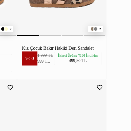
2
2
Kız Çocuk Bakır Hakiki Deri Sandalet
1.999 TL
İkinci Ürüne %50 İndirim
%50
499,50 TL
999 TL