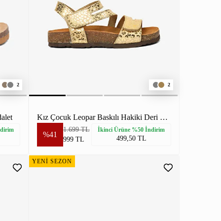
2
2
alet
Kız Çocuk Leopar Baskılı Hakiki Deri Sandalet
1.699 TL
dirim
İkinci Ürüne %50 İndirim
%41
499,50 TL
999 TL
YENİ SEZON