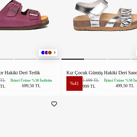
3
r Hakiki Deri Terlik
Kız Çocuk Gümüş Hakiki Deri Sand
 TL
1.699 TL
İkinci Ürüne %50 İndirim
İkinci Ürüne %50 İn
%41
699,50 TL
499,50 TL
 TL
999 TL