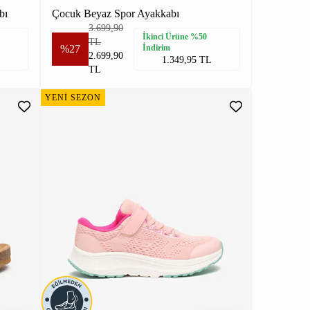
bı
Çocuk Beyaz Spor Ayakkabı
3.699,90
İkinci Ürüne %50
TL
%27
İndirim
2.699,90
1.349,95 TL
TL
YENİ SEZON