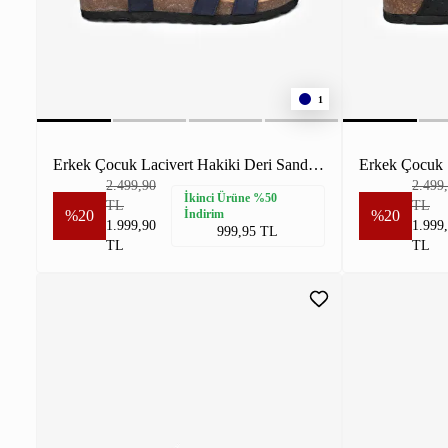
1
Erkek Çocuk Lacivert Hakiki Deri Sandalet
Erkek Çocuk 
2.499,90
2.499
İkinci Ürüne %50
TL
TL
%20
İndirim
%20
1.999,90
1.999
999,95 TL
TL
TL