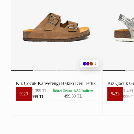
3
Kız Çocuk Kahverengi Hakiki Deri Terlik
Kız Çocuk Gü
1.399 TL
1.499
İkinci Ürüne %50 İndirim
%29
%33
499,50 TL
999 TL
999 T