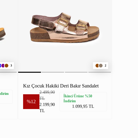
3
2
Kız Çocuk Hakiki Deri Bakır Sandalet
2.499,90
dirim
İkinci Ürüne %50
TL
%12
İndirim
2.199,90
1.099,95 TL
TL