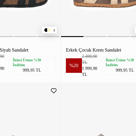
2
Siyah Sandalet
Erkek Çocuk Krem Sandalet
,90
2.499,90
İkinci Ürüne %50
İkinci Ürüne %50
TL
İndirim
%20
İndirim
,90
1.999,90
999,95 TL
999,95 TL
TL