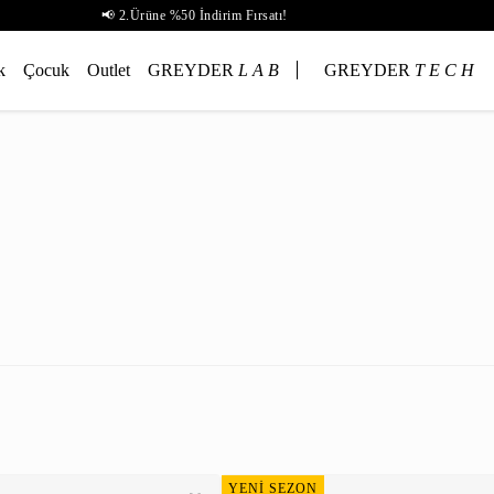
📢 2.Ürüne %50 İndirim Fırsatı!
k
Çocuk
Outlet
GREYDER
L A B
GREYDER
T E C H
YENİ SEZON