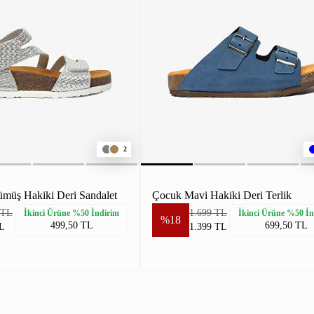
2
müş Hakiki Deri Sandalet
Çocuk Mavi Hakiki Deri Terlik
 TL
1.699 TL
İkinci Ürüne %50 İndirim
İkinci Ürüne %50 İn
%18
499,50 TL
699,50 TL
L
1.399 TL