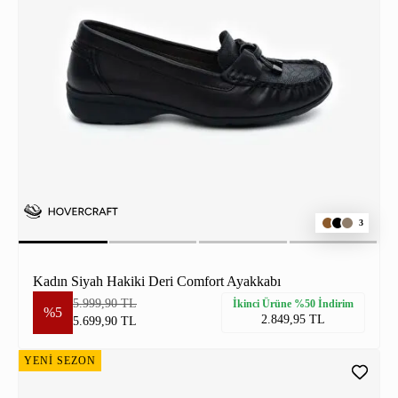
3
Kadın Siyah Hakiki Deri Comfort Ayakkabı
5.999,90 TL
İkinci Ürüne %50 İndirim
%5
2.849,95 TL
5.699,90 TL
YENİ SEZON