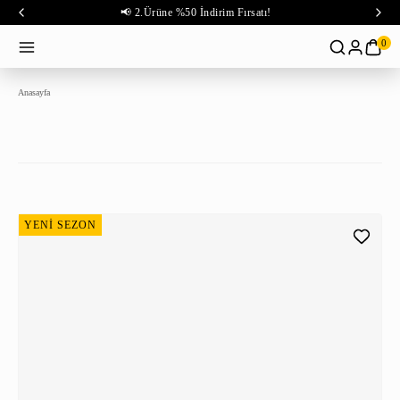
📢 2.Ürüne %50 İndirim Fırsatı!
0
Anasayfa
YENİ SEZON