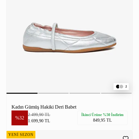
2
Kadın Gümüş Hakiki Deri Babet
2.499,90 TL
İkinci Ürüne %50 İndirim
%32
849,95 TL
1.699,90 TL
YENİ SEZON