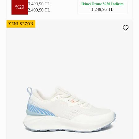
3.499,90 TL
İkinci Ürüne %50 İndirim
%29
1.249,95 TL
2.499,90 TL
YENİ SEZON