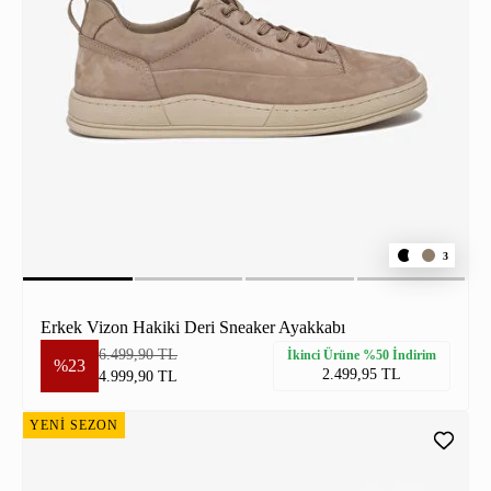
3
Erkek Vizon Hakiki Deri Sneaker Ayakkabı
6.499,90 TL
İkinci Ürüne %50 İndirim
%23
2.499,95 TL
4.999,90 TL
YENİ SEZON