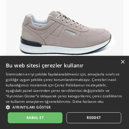
×
Bu web sitesi çerezler kullanır
Sitemizden en iyi şekilde faydalanabilmeniz için, amaçlarla sınırlı ve
gizliliğe uygun şekilde çerez konumlandırmaktayız. Çerezleri nasıl
kullandığımızı incelemek için
Çerez Politikamızı
inceleyebilir,
2
aşağıdaki panel üzerinden çerez tercihlerinizi değiştirebilir ve
“Ayrıntıları Göster”e tıklayarak çerez kategorilerini, çerez özelliklerini
ve kullanım amaçlarını öğrenebilirsiniz.
Daha fazlasını oku
Erkek Vizon Hakiki Deri Nubuk Sneaker Ayakkabı
AYRINTILARI GÖSTER
6.699,90 TL
İkinci Ürüne %50 İndirim
%10
2.999,95 TL
5.999,90 TL
KABUL ET
REDDET