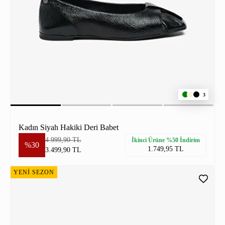
3
Kadın Siyah Hakiki Deri Babet
4.999,90 TL
İkinci Ürüne %50 İndirim
%30
1.749,95 TL
3.499,90 TL
YENİ SEZON