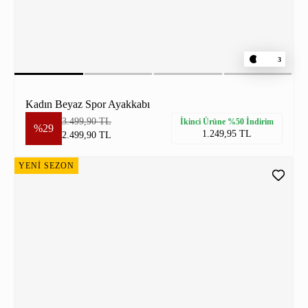
3
Kadın Beyaz Spor Ayakkabı
3.499,90 TL
İkinci Ürüne %50 İndirim
%29
1.249,95 TL
2.499,90 TL
YENİ SEZON