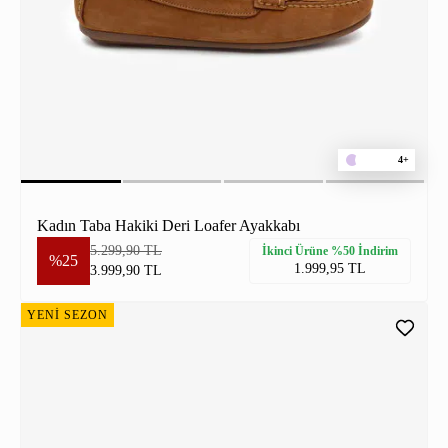
4+
Kadın Taba Hakiki Deri Loafer Ayakkabı
5.299,90 TL
İkinci Ürüne %50 İndirim
%25
1.999,95 TL
3.999,90 TL
YENİ SEZON