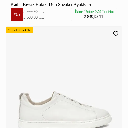
Kadın Beyaz Hakiki Deri Sneaker Ayakkabı
5.999,90 TL
İkinci Ürüne %50 İndirim
%5
2.849,95 TL
5.699,90 TL
YENİ SEZON