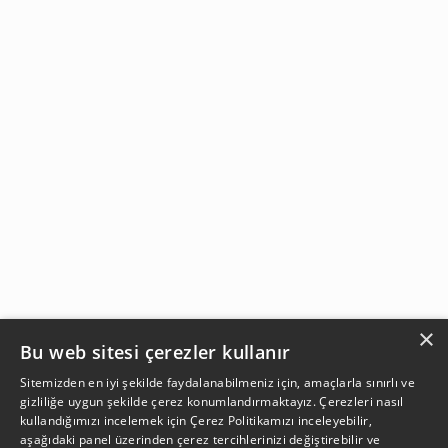
×
Bu web sitesi çerezler kullanır
Sitemizden en iyi şekilde faydalanabilmeniz için, amaçlarla sınırlı ve
gizliliğe uygun şekilde çerez konumlandırmaktayız. Çerezleri nasıl
kullandığımızı incelemek için
Çerez Politikamızı
inceleyebilir,
aşağıdaki panel üzerinden çerez tercihlerinizi değiştirebilir ve