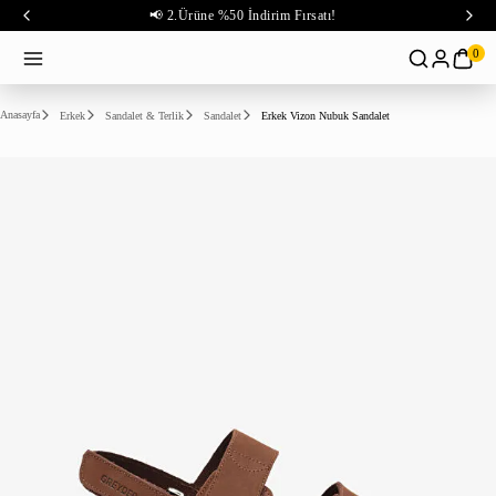
📢 2.Ürüne %50 İndirim Fırsatı!
0
Anasayfa
Erkek
Sandalet & Terlik
Sandalet
Erkek Vizon Nubuk Sandalet