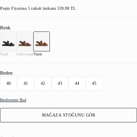
Peşin Fiyatına 5 taksit imkanı 539,98 TL
Renk
Siyah
Kahverengi
Vizon
Beden
40
41
42
43
44
45
Bedenimi Bul
MAĞAZA STOĞUNU GÖR