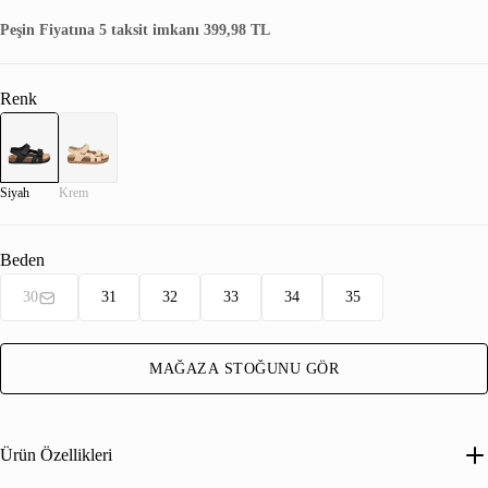
Peşin Fiyatına 5 taksit imkanı 399,98 TL
Renk
Siyah
Krem
Beden
30
31
32
33
34
35
MAĞAZA STOĞUNU GÖR
Ürün Özellikleri