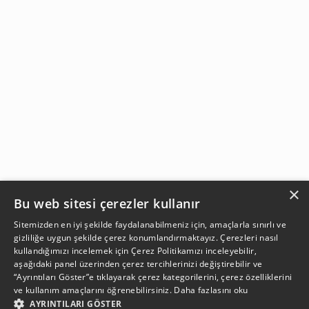
×
Bu web sitesi çerezler kullanır
Sitemizden en iyi şekilde faydalanabilmeniz için, amaçlarla sınırlı ve
gizliliğe uygun şekilde çerez konumlandırmaktayız. Çerezleri nasıl
kullandığımızı incelemek için
Çerez Politikamızı
inceleyebilir,
aşağıdaki panel üzerinden çerez tercihlerinizi değiştirebilir ve
“Ayrıntıları Göster”e tıklayarak çerez kategorilerini, çerez özelliklerini
ve kullanım amaçlarını öğrenebilirsiniz.
Daha fazlasını oku
AYRINTILARI GÖSTER