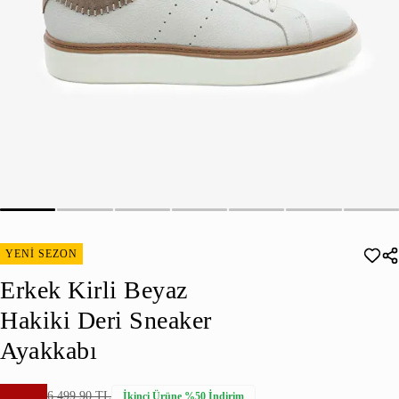
YENİ SEZON
Erkek Kirli Beyaz
Hakiki Deri Sneaker
Ayakkabı
6.499,90 TL
İkinci Ürüne %50 İndirim