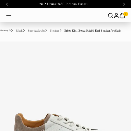
📢 2.Ürüne %50 İndirim Fırsatı!
0
Anasayfa
Erkek
Spor Ayakkabı
Sneaker
Erkek Kirli Beyaz Hakiki Deri Sneaker Ayakkabı