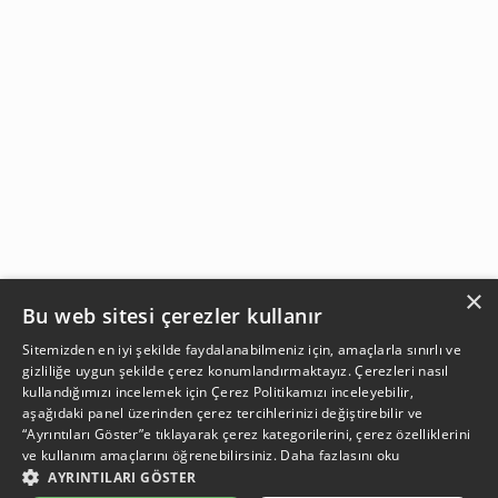
×
Bu web sitesi çerezler kullanır
Sitemizden en iyi şekilde faydalanabilmeniz için, amaçlarla sınırlı ve
gizliliğe uygun şekilde çerez konumlandırmaktayız. Çerezleri nasıl
kullandığımızı incelemek için
Çerez Politikamızı
inceleyebilir,
aşağıdaki panel üzerinden çerez tercihlerinizi değiştirebilir ve
“Ayrıntıları Göster”e tıklayarak çerez kategorilerini, çerez özelliklerini
ve kullanım amaçlarını öğrenebilirsiniz.
Daha fazlasını oku
AYRINTILARI GÖSTER