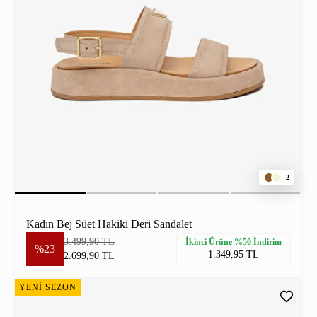
2
Kadın Bej Süet Hakiki Deri Sandalet
3.499,90 TL
İkinci Ürüne %50 İndirim
%23
1.349,95 TL
2.699,90 TL
YENİ SEZON