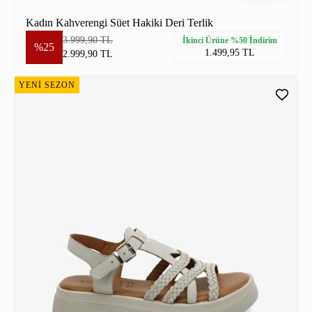
Kadın Kahverengi Süet Hakiki Deri Terlik
3.999,90 TL
İkinci Ürüne %50 İndirim
%25
1.499,95 TL
2.999,90 TL
YENİ SEZON