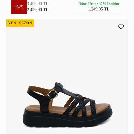
3.499,90 TL
İkinci Ürüne %50 İndirim
%29
1.249,95 TL
2.499,90 TL
YENİ SEZON