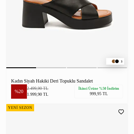
3
Kadın Siyah Hakiki Deri Topuklu Sandalet
2.499,90 TL
İkinci Ürüne %50 İndirim
%20
999,95 TL
1.999,90 TL
YENİ SEZON