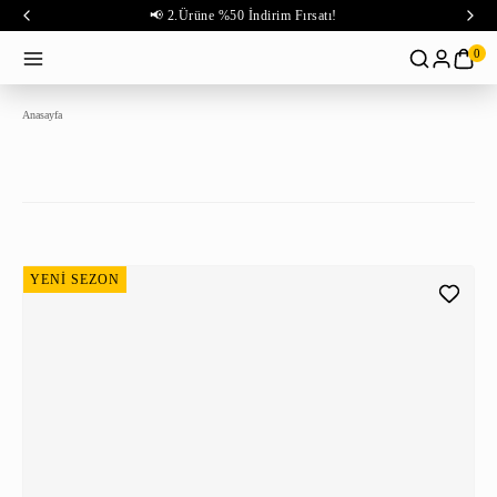
📢 2.Ürüne %50 İndirim Fırsatı!
0
Anasayfa
YENİ SEZON