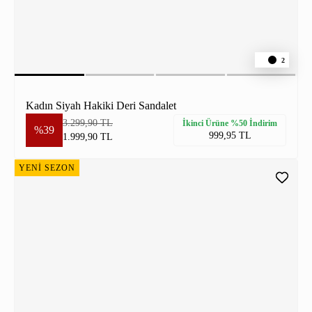
2
Kadın Siyah Hakiki Deri Sandalet
3.299,90 TL
İkinci Ürüne %50 İndirim
%39
999,95 TL
1.999,90 TL
YENİ SEZON