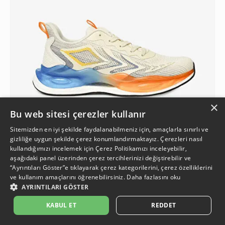
×
Bu web sitesi çerezler kullanır
Sitemizden en iyi şekilde faydalanabilmeniz için, amaçlarla sınırlı ve
gizliliğe uygun şekilde çerez konumlandırmaktayız. Çerezleri nasıl
kullandığımızı incelemek için
Çerez Politikamızı
inceleyebilir,
4
aşağıdaki panel üzerinden çerez tercihlerinizi değiştirebilir ve
“Ayrıntıları Göster”e tıklayarak çerez kategorilerini, çerez özelliklerini
ve kullanım amaçlarını öğrenebilirsiniz.
Daha fazlasını oku
Erkek Mavi Günlük Spor Ayakkabı
AYRINTILARI GÖSTER
4.999,90 TL
İkinci Ürüne %50 İndirim
%20
1.999,95 TL
3.999,90 TL
KABUL ET
REDDET