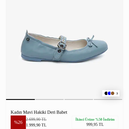
3
Kadın Mavi Hakiki Deri Babet
2.699,90 TL
İkinci Ürüne %50 İndirim
%26
999,95 TL
1.999,90 TL