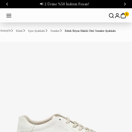
📢 2.Ürüne %50 İndirim Fırsatı!
0
Anasayfa
Erkek
Spor Ayakkabı
Sneaker
Erkek Beyaz Hakiki Deri Sneaker Ayakkabı