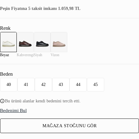
Peşin Fiyatına 5 taksit imkanı 1.059,98 TL
Renk
Beyaz
Kahverengi
Siyah
Vizon
Beden
40
41
42
43
44
45
Bu ürünü alanlar kendi bedenini tercih etti.
Bedenimi Bul
MAĞAZA STOĞUNU GÖR