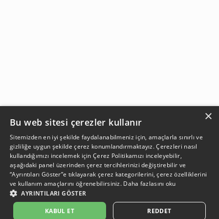
×
Bu web sitesi çerezler kullanır
Sitemizden en iyi şekilde faydalanabilmeniz için, amaçlarla sınırlı ve
gizliliğe uygun şekilde çerez konumlandırmaktayız. Çerezleri nasıl
kullandığımızı incelemek için
Çerez Politikamızı
inceleyebilir,
aşağıdaki panel üzerinden çerez tercihlerinizi değiştirebilir ve
“Ayrıntıları Göster”e tıklayarak çerez kategorilerini, çerez özelliklerini
ve kullanım amaçlarını öğrenebilirsiniz.
Daha fazlasını oku
AYRINTILARI GÖSTER
SEPETE EKLE
KABUL ET
REDDET
Açıklama:
Açıklama:
Açıklama:
Açıklama:
Temizlik Önerileri
Koruma Önerileri
Bakım ve Kullanım Koşulları
Gün Boyu Ferahlık