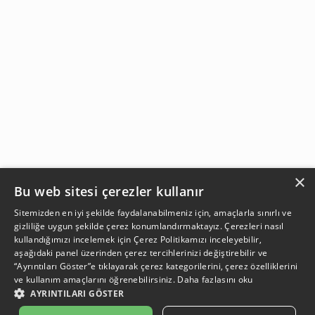
×
Bu web sitesi çerezler kullanır
Sitemizden en iyi şekilde faydalanabilmeniz için, amaçlarla sınırlı ve
gizliliğe uygun şekilde çerez konumlandırmaktayız. Çerezleri nasıl
kullandığımızı incelemek için
Çerez Politikamızı
inceleyebilir,
aşağıdaki panel üzerinden çerez tercihlerinizi değiştirebilir ve
“Ayrıntıları Göster”e tıklayarak çerez kategorilerini, çerez özelliklerini
ve kullanım amaçlarını öğrenebilirsiniz.
Daha fazlasını oku
AYRINTILARI GÖSTER
SEPETE EKLE