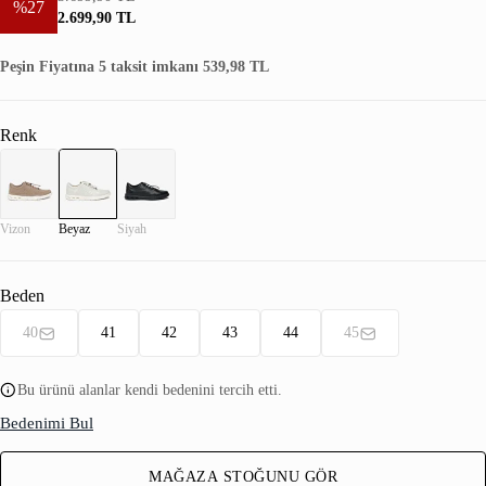
%27
2.699,90 TL
Peşin Fiyatına 5 taksit imkanı 539,98 TL
Renk
Vizon
Beyaz
Siyah
Beden
40
41
42
43
44
45
Bu ürünü alanlar kendi bedenini tercih etti.
Bedenimi Bul
MAĞAZA STOĞUNU GÖR