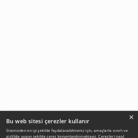
×
Bu web sitesi çerezler kullanır
Sitemizden en iyi şekilde faydalanabilmeniz için, amaçlarla sınırlı ve
gizliliğe uygun şekilde çerez konumlandırmaktayız. Çerezleri nasıl