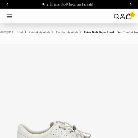
📢 2.Ürüne %50 İndirim Fırsatı!
0
Anasayfa
Erkek
Günlük Ayakkabı
Comfort Ayakkabı
Erkek Kirli Beyaz Hakiki Deri Comfort Ay