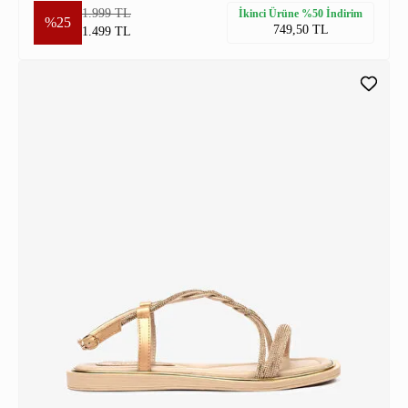
1.999 TL
İkinci Ürüne %50 İndirim
%25
749,50 TL
1.499 TL