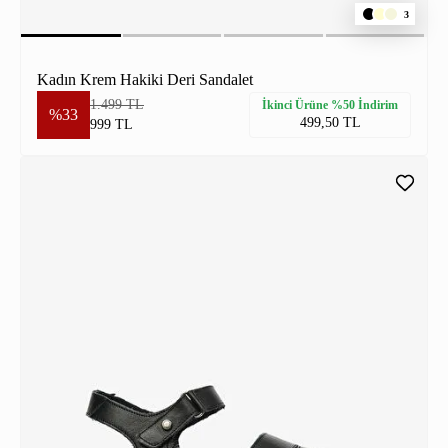
3
Kadın Krem Hakiki Deri Sandalet
1.499 TL
İkinci Ürüne %50 İndirim
%33
499,50 TL
999 TL