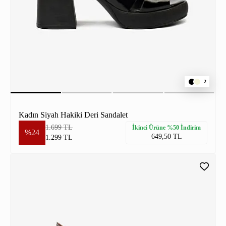
2
Kadın Siyah Hakiki Deri Sandalet
1.699 TL
İkinci Ürüne %50 İndirim
%24
649,50 TL
1.299 TL