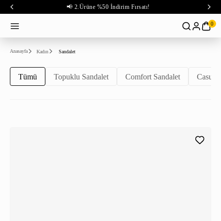
📢 2.Ürüne %50 İndirim Fırsatı!
0
Anasayfa
Kadın
Sandalet
Tümü
Topuklu Sandalet
Comfort Sandalet
Casual 