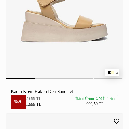
2
Kadın Krem Hakiki Deri Sandalet
2.699 TL
İkinci Ürüne %50 İndirim
%26
999,50 TL
1.999 TL