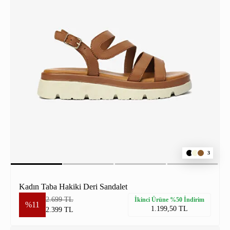
3
Kadın Taba Hakiki Deri Sandalet
2.699 TL
İkinci Ürüne %50 İndirim
%11
1.199,50 TL
2.399 TL