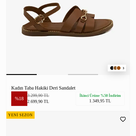
3
Kadın Taba Hakiki Deri Sandalet
3.299,90 TL
İkinci Ürüne %50 İndirim
%18
1.349,95 TL
2.699,90 TL
YENİ SEZON