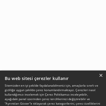
×
Bu web sitesi çerezler kullanır
Sitemizden en iyi şekilde faydalanabilmeniz için, amaçlarla sınırlı ve
gizliliğe uygun şekilde çerez konumlandırmaktayız. Çerezleri nasıl
kullandığımızı incelemek için
Çerez Politikamızı
inceleyebilir,
aşağıdaki panel üzerinden çerez tercihlerinizi değiştirebilir ve
“Ayrıntıları Göster”e tıklayarak çerez kategorilerini, çerez özelliklerini