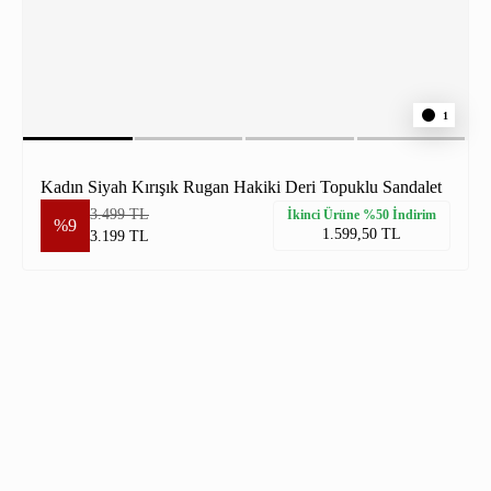
1
Kadın Siyah Kırışık Rugan Hakiki Deri Topuklu Sandalet
3.499 TL
İkinci Ürüne %50 İndirim
%9
1.599,50 TL
3.199 TL