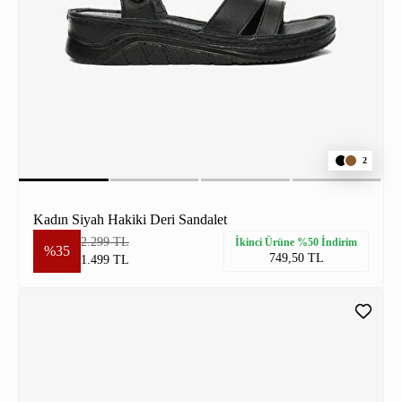
2
Kadın Siyah Hakiki Deri Sandalet
2.299 TL
İkinci Ürüne %50 İndirim
%35
749,50 TL
1.499 TL