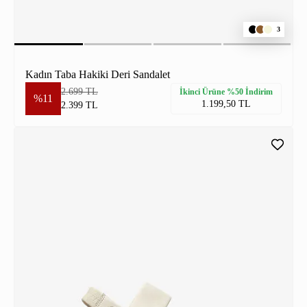
3
Kadın Taba Hakiki Deri Sandalet
2.699 TL
İkinci Ürüne %50 İndirim
%11
1.199,50 TL
2.399 TL