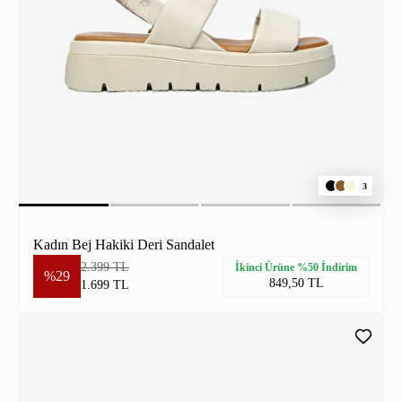
3
Kadın Bej Hakiki Deri Sandalet
2.399 TL
İkinci Ürüne %50 İndirim
%29
849,50 TL
1.699 TL