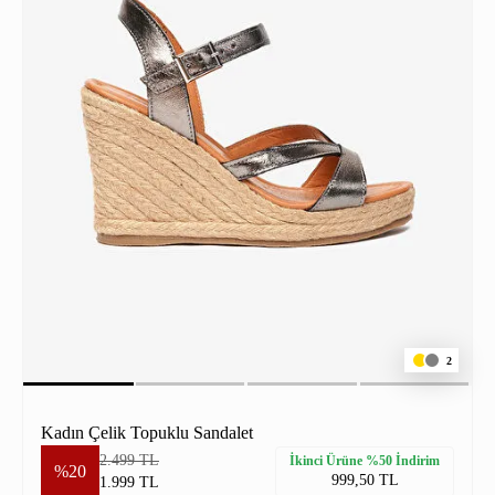
2
Kadın Çelik Topuklu Sandalet
2.499 TL
İkinci Ürüne %50 İndirim
%20
999,50 TL
1.999 TL