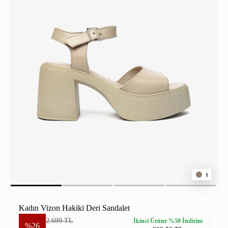
1
Kadın Vizon Hakiki Deri Sandalet
2.699 TL
İkinci Ürüne %50 İndirim
%26