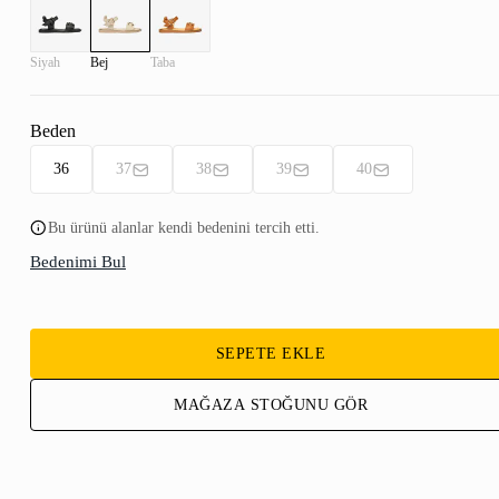
Siyah
Bej
Taba
Beden
36
37
38
39
40
Bu ürünü alanlar kendi bedenini tercih etti.
Bedenimi Bul
SEPETE EKLE
MAĞAZA STOĞUNU GÖR