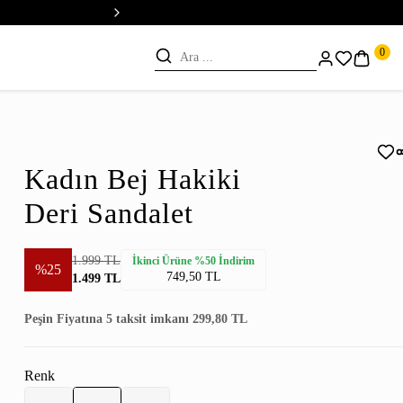
💳 Vade Farksız 5 Taksit
0
Kadın Bej Hakiki
Deri Sandalet
1.999 TL
İkinci Ürüne %50 İndirim
%25
749,50 TL
1.499 TL
Peşin Fiyatına 5 taksit imkanı 299,80 TL
Renk