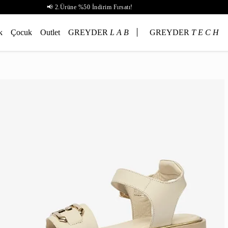
📢 2.Ürüne %50 İndirim Fırsatı!
k
Çocuk
Outlet
GREYDER
L A B
GREYDER
T E C H