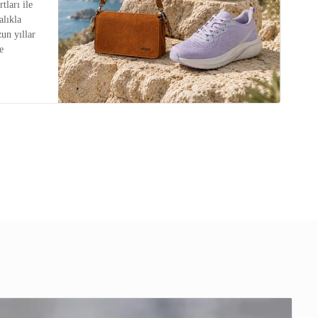
tları ile
alıkla
zun yıllar
e