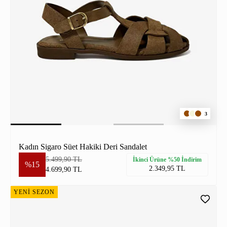
3
Kadın Sigaro Süet Hakiki Deri Sandalet
5.499,90 TL
İkinci Ürüne %50 İndirim
%15
2.349,95 TL
4.699,90 TL
YENİ SEZON