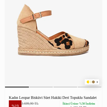
3
Kadın Leopar Bisküvi Süet Hakiki Deri Topuklu Sandalet
3.699,90 TL
İkinci Ürüne %50 İndirim
%19