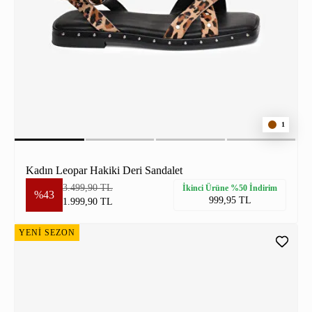
1
Kadın Leopar Hakiki Deri Sandalet
3.499,90 TL
İkinci Ürüne %50 İndirim
%43
999,95 TL
1.999,90 TL
YENİ SEZON