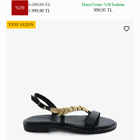
3.299,90 TL
İkinci Ürüne %50 İndirim
%39
999,95 TL
1.999,90 TL
YENİ SEZON