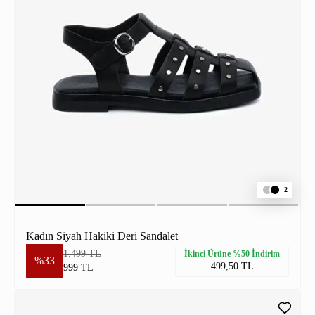
2
Kadın Siyah Hakiki Deri Sandalet
1.499 TL
İkinci Ürüne %50 İndirim
%33
499,50 TL
999 TL