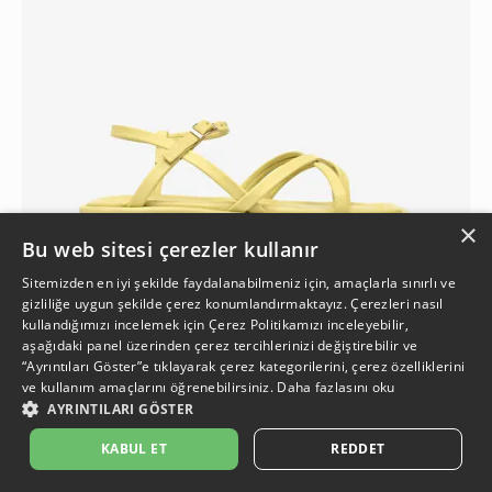
×
Bu web sitesi çerezler kullanır
Sitemizden en iyi şekilde faydalanabilmeniz için, amaçlarla sınırlı ve
gizliliğe uygun şekilde çerez konumlandırmaktayız. Çerezleri nasıl
kullandığımızı incelemek için
Çerez Politikamızı
inceleyebilir,
aşağıdaki panel üzerinden çerez tercihlerinizi değiştirebilir ve
2
“Ayrıntıları Göster”e tıklayarak çerez kategorilerini, çerez özelliklerini
ve kullanım amaçlarını öğrenebilirsiniz.
Daha fazlasını oku
AYRINTILARI GÖSTER
Kadın Neon Yeşili Hakiki Deri Sandalet
1.499 TL
İkinci Ürüne %50 İndirim
KABUL ET
REDDET
%33
499,50 TL
999 TL