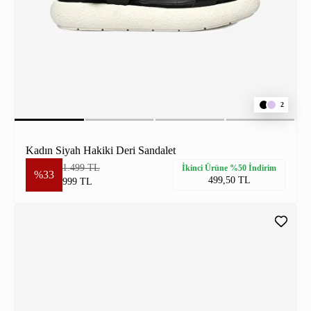
2
Kadın Siyah Hakiki Deri Sandalet
1.499 TL
İkinci Ürüne %50 İndirim
%33
499,50 TL
999 TL