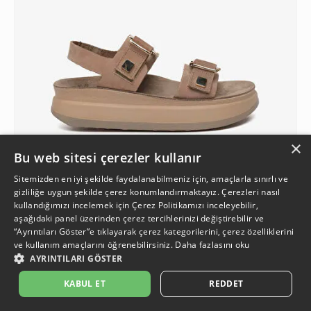
×
Bu web sitesi çerezler kullanır
Sitemizden en iyi şekilde faydalanabilmeniz için, amaçlarla sınırlı ve
gizliliğe uygun şekilde çerez konumlandırmaktayız. Çerezleri nasıl
kullandığımızı incelemek için
Çerez Politikamızı
inceleyebilir,
3
aşağıdaki panel üzerinden çerez tercihlerinizi değiştirebilir ve
“Ayrıntıları Göster”e tıklayarak çerez kategorilerini, çerez özelliklerini
ve kullanım amaçlarını öğrenebilirsiniz.
Daha fazlasını oku
Kadın Kahverengi Nubuk Hakiki Deri Sandalet
AYRINTILARI GÖSTER
4.499,90 TL
İkinci Ürüne %50 İndirim
%18
1.849,95 TL
KABUL ET
REDDET
3.699,90 TL