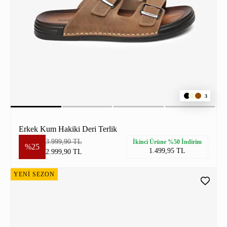
3
Erkek Kum Hakiki Deri Terlik
3.999,90 TL
İkinci Ürüne %50 İndirim
%25
1.499,95 TL
2.999,90 TL
YENİ SEZON