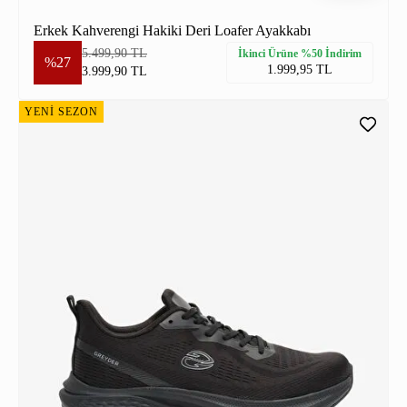
Erkek Kahverengi Hakiki Deri Loafer Ayakkabı
5.499,90 TL
İkinci Ürüne %50 İndirim
%27
1.999,95 TL
3.999,90 TL
YENİ SEZON