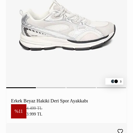
3
Erkek Beyaz Hakiki Deri Spor Ayakkabı
4.499 TL
%11
3.999 TL