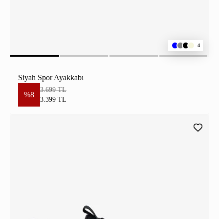
4
Siyah Spor Ayakkabı
3.699 TL
%8
3.399 TL