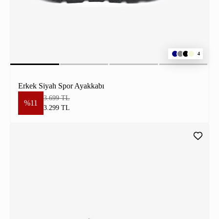
4
Erkek Siyah Spor Ayakkabı
3.699 TL
%11
3.299 TL