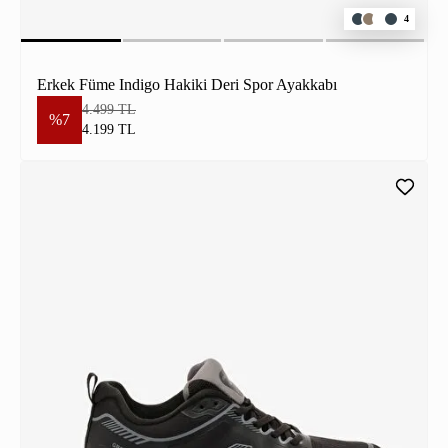
4
Erkek Füme Indigo Hakiki Deri Spor Ayakkabı
4.499 TL
%7
4.199 TL