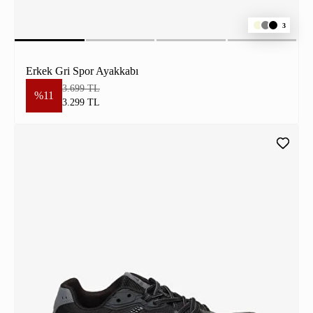
3
Erkek Gri Spor Ayakkabı
3.699 TL
%11
3.299 TL