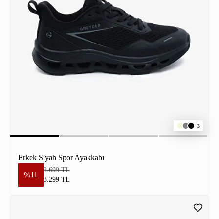
3
Erkek Siyah Spor Ayakkabı
3.699 TL
%11
3.299 TL