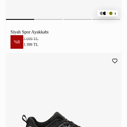
4
Siyah Spor Ayakkabı
3.699 TL
%8
3.399 TL