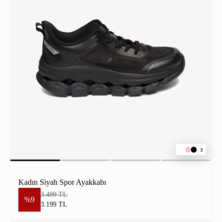
3
Kadın Siyah Spor Ayakkabı
3.499 TL
%9
3.199 TL