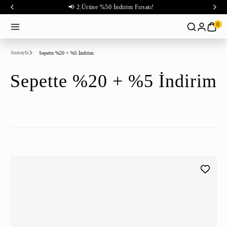
📢 2.Ürüne %50 İndirim Fırsatı!
0
Anasayfa
Sepette %20 + %5 İndirim
Sepette %20 + %5 İndirim