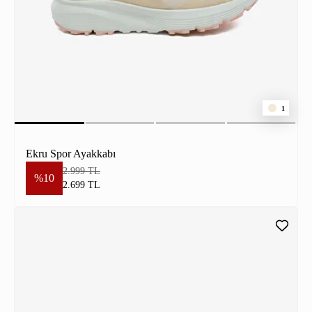
1
Ekru Spor Ayakkabı
2.999 TL
%10
2.699 TL