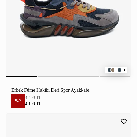
4
Erkek Füme Hakiki Deri Spor Ayakkabı
4.499 TL
%7
4.199 TL