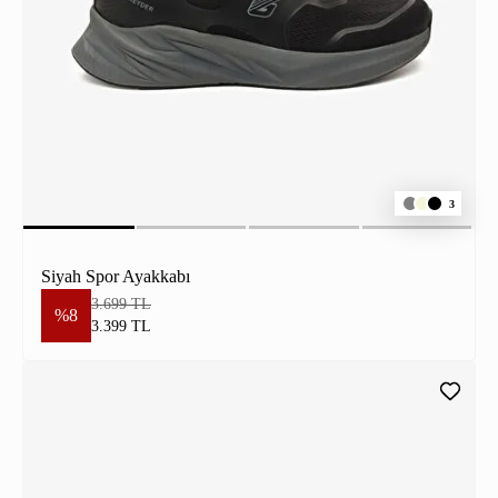
3
Siyah Spor Ayakkabı
3.699 TL
%8
3.399 TL