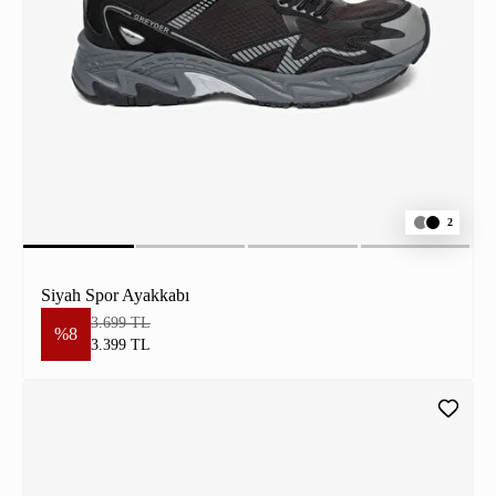
2
Siyah Spor Ayakkabı
3.699 TL
%8
3.399 TL