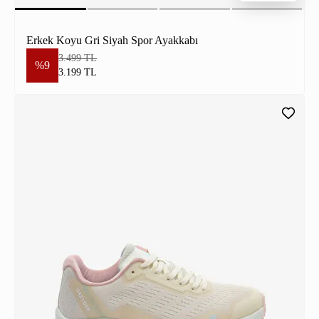
Erkek Koyu Gri Siyah Spor Ayakkabı
3.499 TL
%9
3.199 TL