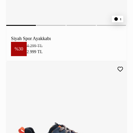
1
Siyah Spor Ayakkabı
4.299 TL
%30
2.999 TL