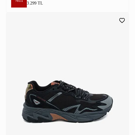
%11
3.299 TL