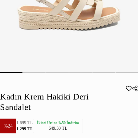
Kadın Krem Hakiki Deri
Sandalet
1.699 TL
İkinci Ürüne %50 İndirim
%24
649,50 TL
1.299 TL