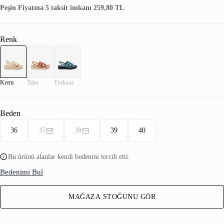
Peşin Fiyatına 5 taksit imkanı 259,80 TL
Renk
Krem
Taba
Turkuaz
Beden
36
37
38
39
40
Bu ürünü alanlar kendi bedenini tercih etti.
Bedenimi Bul
MAĞAZA STOĞUNU GÖR