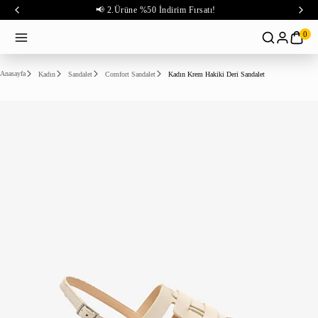
📢 2.Ürüne %50 İndirim Fırsatı!
0
Anasayfa
Kadın
Sandalet
Comfort Sandalet
Kadın Krem Hakiki Deri Sandalet