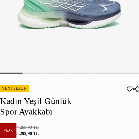
YENİ SEZON
Kadın Yeşil Günlük
Spor Ayakkabı
4.299,90 TL
%23
3.299,90 TL