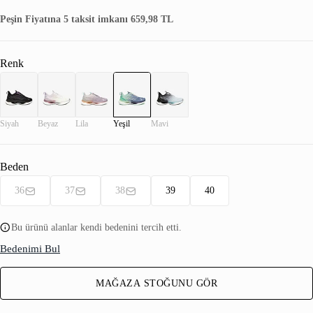
Peşin Fiyatına 5 taksit imkanı 659,98 TL
Renk
Siyah
Beyaz
Lila
Yeşil
Mavi
Beden
36
37
38
39
40
Bu ürünü alanlar kendi bedenini tercih etti.
Bedenimi Bul
MAĞAZA STOĞUNU GÖR