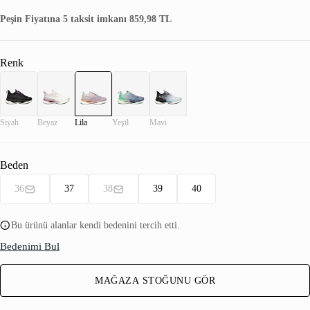
Peşin Fiyatına 5 taksit imkanı 859,98 TL
Renk
Siyah
Beyaz
Lila
Yeşil
Mavi
Beden
36
37
38
39
40
Bu ürünü alanlar kendi bedenini tercih etti.
Bedenimi Bul
MAĞAZA STOĞUNU GÖR