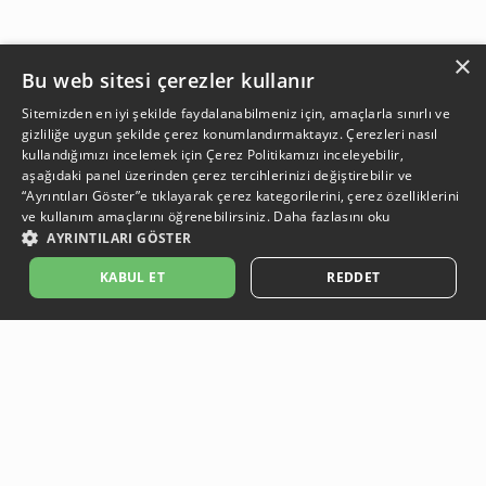
×
Bu web sitesi çerezler kullanır
Sitemizden en iyi şekilde faydalanabilmeniz için, amaçlarla sınırlı ve
gizliliğe uygun şekilde çerez konumlandırmaktayız. Çerezleri nasıl
kullandığımızı incelemek için
Çerez Politikamızı
inceleyebilir,
aşağıdaki panel üzerinden çerez tercihlerinizi değiştirebilir ve
“Ayrıntıları Göster”e tıklayarak çerez kategorilerini, çerez özelliklerini
ve kullanım amaçlarını öğrenebilirsiniz.
Daha fazlasını oku
AYRINTILARI GÖSTER
SEPETE EKLE
KABUL ET
REDDET
Açıklama:
Açıklama:
Açıklama:
Açıklama:
Temizlik Önerileri
Koruma Önerileri
Bakım ve Kullanım Koşulları
Gün Boyu Ferahlık
Güvenli Ödeme