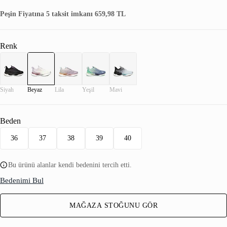
Peşin Fiyatına 5 taksit imkanı 659,98 TL
Renk
Siyah
Beyaz
Lila
Yeşil
Mavi
Beden
36
37
38
39
40
Bu ürünü alanlar kendi bedenini tercih etti.
Bedenimi Bul
MAĞAZA STOĞUNU GÖR