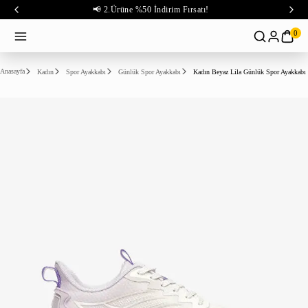
📢 2.Ürüne %50 İndirim Fırsatı!
0
Anasayfa
Kadın
Spor Ayakkabı
Günlük Spor Ayakkabı
Kadın Beyaz Lila Günlük Spor Ayakkabı