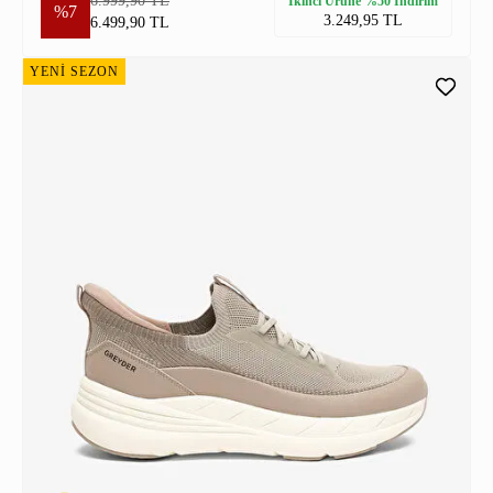
6.999,90 TL
İkinci Ürüne %50 İndirim
%7
3.249,95 TL
6.499,90 TL
YENİ SEZON