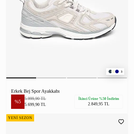
3
Erkek Bej Spor Ayakkabı
5.999,90 TL
İkinci Ürüne %50 İndirim
%5
2.849,95 TL
5.699,90 TL
YENİ SEZON