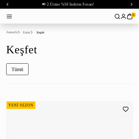
📢 2.Ürüne %50 İndirim Fırsatı!
0
Anasayfa
Erkek
Keşfet
Keşfet
Tümü
YENİ SEZON