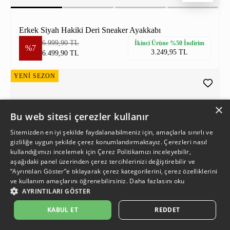
Erkek Siyah Hakiki Deri Sneaker Ayakkabı
6.999,90 TL
İkinci Ürüne %50 İndirim
%7
3.249,95 TL
6.499,90 TL
YENİ SEZON
×
Bu web sitesi çerezler kullanır
Sitemizden en iyi şekilde faydalanabilmeniz için, amaçlarla sınırlı ve
gizliliğe uygun şekilde çerez konumlandırmaktayız. Çerezleri nasıl
kullandığımızı incelemek için
Çerez Politikamızı
inceleyebilir,
aşağıdaki panel üzerinden çerez tercihlerinizi değiştirebilir ve
“Ayrıntıları Göster”e tıklayarak çerez kategorilerini, çerez özelliklerini
ve kullanım amaçlarını öğrenebilirsiniz.
Daha fazlasını oku
AYRINTILARI GÖSTER
KABUL ET
REDDET