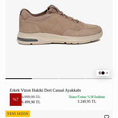
2
Erkek Vizon Hakiki Deri Casual Ayakkabı
6.999,90 TL
İkinci Ürüne %50 İndirim
%7
3.249,95 TL
6.499,90 TL
YENİ SEZON