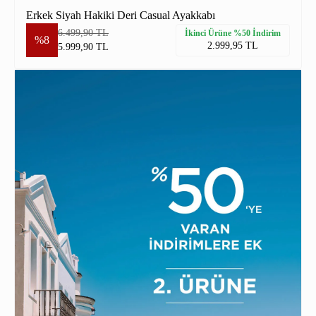
Erkek Siyah Hakiki Deri Casual Ayakkabı
6.499,90 TL
İkinci Ürüne %50 İndirim
%8
2.999,95 TL
5.999,90 TL