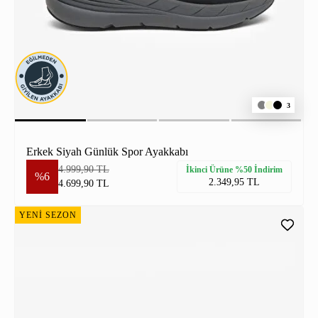
3
Erkek Siyah Günlük Spor Ayakkabı
4.999,90 TL
İkinci Ürüne %50 İndirim
%6
2.349,95 TL
4.699,90 TL
YENİ SEZON