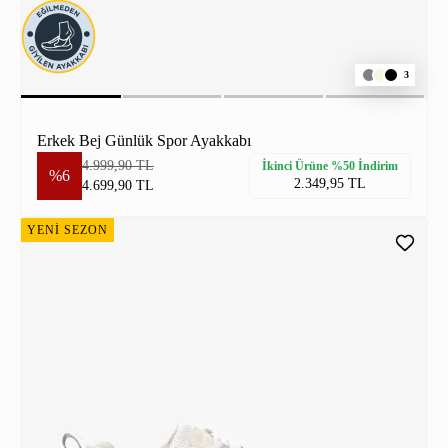
3
Erkek Bej Günlük Spor Ayakkabı
4.999,90 TL
İkinci Ürüne %50 İndirim
%6
2.349,95 TL
4.699,90 TL
YENİ SEZON