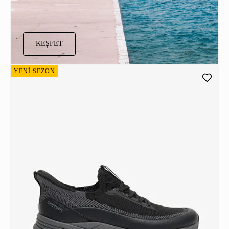
KEŞFET
YENİ SEZON