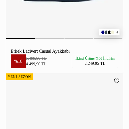
4
Erkek Lacivert Casual Ayakkabı
5.499,90 TL
İkinci Ürüne %50 İndirim
%18
2.249,95 TL
4.499,90 TL
YENİ SEZON