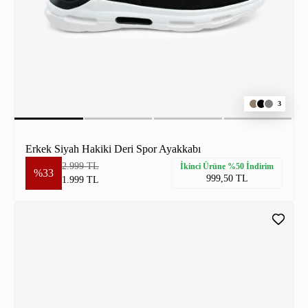
3
Erkek Siyah Hakiki Deri Spor Ayakkabı
2.999 TL
İkinci Ürüne %50 İndirim
%33
999,50 TL
1.999 TL