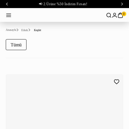
📢 2.Ürüne %50 İndirim Fırsatı!
0
Anasayfa
Erkek
Keşfet
Tümü