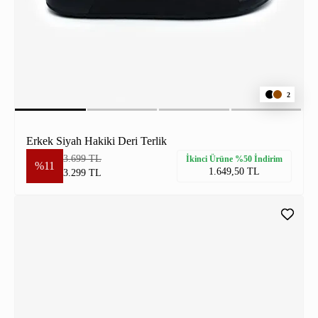
2
Erkek Siyah Hakiki Deri Terlik
3.699 TL
İkinci Ürüne %50 İndirim
%11
1.649,50 TL
3.299 TL