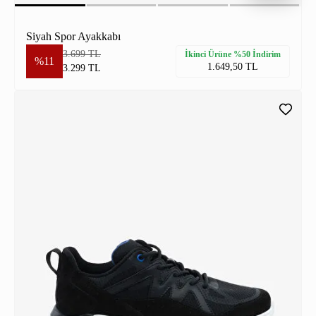
Siyah Spor Ayakkabı
3.699 TL
İkinci Ürüne %50 İndirim
%11
1.649,50 TL
3.299 TL