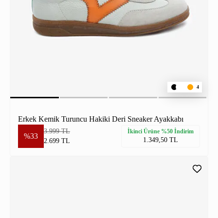
4
Erkek Kemik Turuncu Hakiki Deri Sneaker Ayakkabı
3.999 TL
İkinci Ürüne %50 İndirim
%33
1.349,50 TL
2.699 TL