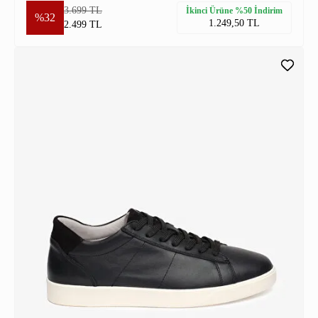
3.699 TL
İkinci Ürüne %50 İndirim
%32
1.249,50 TL
2.499 TL