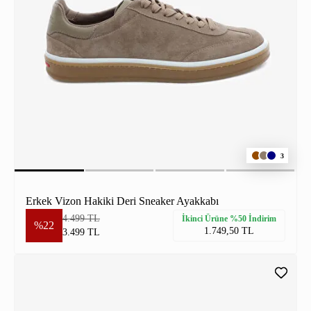
3
Erkek Vizon Hakiki Deri Sneaker Ayakkabı
4.499 TL
İkinci Ürüne %50 İndirim
%22
1.749,50 TL
3.499 TL