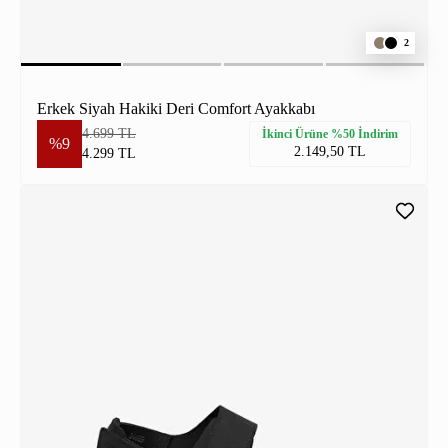
2
Erkek Siyah Hakiki Deri Comfort Ayakkabı
4.699 TL
İkinci Ürüne %50 İndirim
%9
2.149,50 TL
4.299 TL