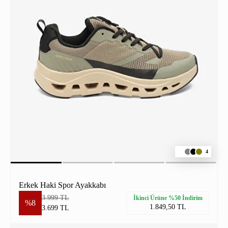
4
Erkek Haki Spor Ayakkabı
3.999 TL
İkinci Ürüne %50 İndirim
%8
1.849,50 TL
3.699 TL