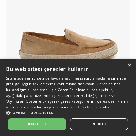
×
Bu web sitesi çerezler kullanır
Sitemizden en iyi şekilde faydalanabilmeniz için, amaçlarla sınırlı ve
gizliliğe uygun şekilde çerez konumlandırmaktayız. Çerezleri nasıl
kullandığımızı incelemek için
Çerez Politikamızı
inceleyebilir,
aşağıdaki panel üzerinden çerez tercihlerinizi değiştirebilir ve
4
“Ayrıntıları Göster”e tıklayarak çerez kategorilerini, çerez özelliklerini
ve kullanım amaçlarını öğrenebilirsiniz.
Daha fazlasını oku
AYRINTILARI GÖSTER
Erkek Tarçın Hakiki Deri Loafer Ayakkabı
2.299 TL
İkinci Ürüne %50 İndirim
KABUL ET
REDDET
%26
849,50 TL
1.699 TL