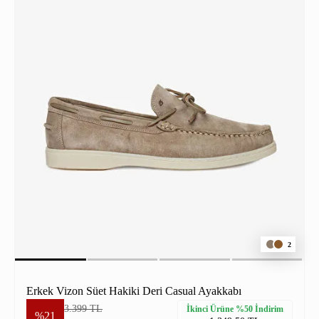
2
Erkek Vizon Süet Hakiki Deri Casual Ayakkabı
3.399 TL
İkinci Ürüne %50 İndirim
%21