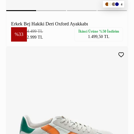
4
Erkek Bej Hakiki Deri Oxford Ayakkabı
4.499 TL
İkinci Ürüne %50 İndirim
%33
1.499,50 TL
2.999 TL