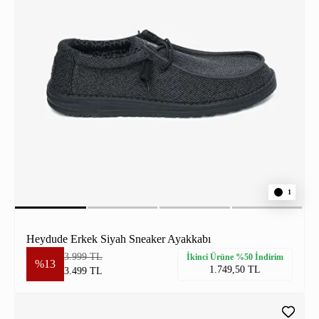
1
Heydude Erkek Siyah Sneaker Ayakkabı
3.999 TL
İkinci Ürüne %50 İndirim
%13
1.749,50 TL
3.499 TL