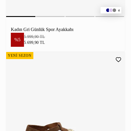
4
Kadın Gri Günlük Spor Ayakkabı
5.999,90 TL
%5
5.699,90 TL
YENİ SEZON