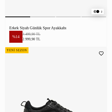
2
Erkek Siyah Günlük Spor Ayakkabı
3.499,90 TL
%14
2.999,90 TL
YENİ SEZON