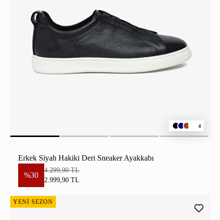
4
Erkek Siyah Hakiki Deri Sneaker Ayakkabı
4.299,90 TL
%30
2.999,90 TL
YENİ SEZON