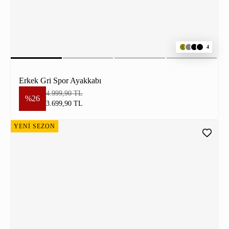
4
Erkek Gri Spor Ayakkabı
4.999,90 TL
%26
3.699,90 TL
YENİ SEZON