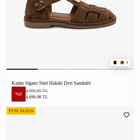
3
Kadın Sigaro Süet Hakiki Deri Sandalet
4.999,90 TL
%6
4.699,90 TL
YENİ SEZON