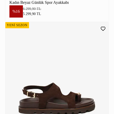
Kadın Beyaz Günlük Spor Ayakkabı
6.299,90 TL
%16
5.299,90 TL
YENİ SEZON