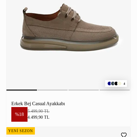
4
Erkek Bej Casual Ayakkabı
5.499,90 TL
%18
4.499,90 TL
YENİ SEZON