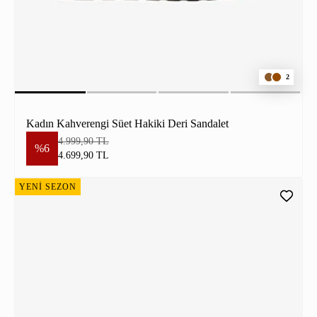
2
Kadın Kahverengi Süet Hakiki Deri Sandalet
4.999,90 TL
%6
4.699,90 TL
YENİ SEZON