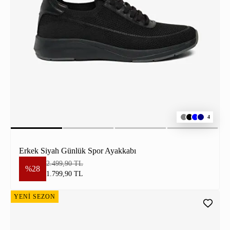
4
Erkek Siyah Günlük Spor Ayakkabı
2.499,90 TL
%28
1.799,90 TL
YENİ SEZON