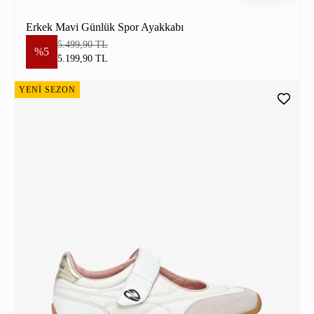
Erkek Mavi Günlük Spor Ayakkabı
5.499,90 TL
%5
5.199,90 TL
YENİ SEZON