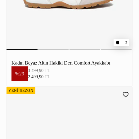
2
Kadın Beyaz Altın Hakiki Deri Comfort Ayakkabı
3.499,90 TL
%29
2.499,90 TL
YENİ SEZON