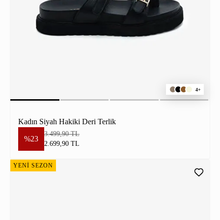
4+
Kadın Siyah Hakiki Deri Terlik
3.499,90 TL
%23
2.699,90 TL
YENİ SEZON