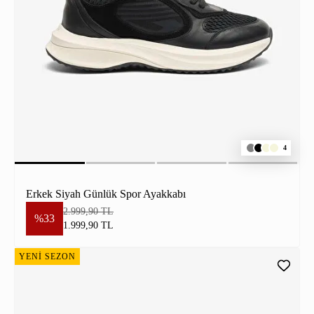
4
Erkek Siyah Günlük Spor Ayakkabı
2.999,90 TL
%33
1.999,90 TL
YENİ SEZON