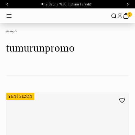
📢 2.Ürüne %50 İndirim Fırsatı!
0
Anasayfa
tumurunpromo
YENİ SEZON