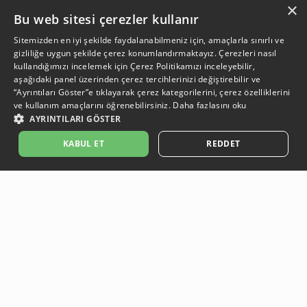
×
Bu web sitesi çerezler kullanır
Sitemizden en iyi şekilde faydalanabilmeniz için, amaçlarla sınırlı ve
gizliliğe uygun şekilde çerez konumlandırmaktayız. Çerezleri nasıl
kullandığımızı incelemek için
Çerez Politikamızı
inceleyebilir,
aşağıdaki panel üzerinden çerez tercihlerinizi değiştirebilir ve
“Ayrıntıları Göster”e tıklayarak çerez kategorilerini, çerez özelliklerini
ve kullanım amaçlarını öğrenebilirsiniz.
Daha fazlasını oku
AYRINTILARI GÖSTER
SEPETE EKLE
KABUL ET
REDDET
Açıklama:
Açıklama:
Açıklama:
Açıklama:
Koruma Önerileri
Bakım ve Kullanım Koşulları
Temizlik Önerlleri
Gün Boyu Ferahlık
Güvenli Ödeme
Ödeme işlemleriniz, güvenli altyapı sistemleri ile korunmaktadır.