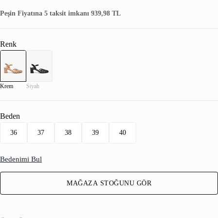
Peşin Fiyatına 5 taksit imkanı 939,98 TL
Renk
Krem
Siyah
Beden
36
37
38
39
40
Bedenimi Bul
MAĞAZA STOĞUNU GÖR