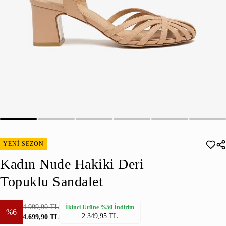
YENİ SEZON
Kadın Nude Hakiki Deri
Topuklu Sandalet
4.999,90 TL
İkinci Ürüne %50 İndirim
%6
2.349,95 TL
4.699,90 TL