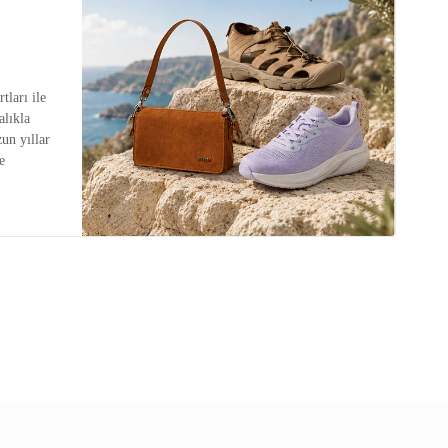
tları ile
alıkla
zun yıllar
e