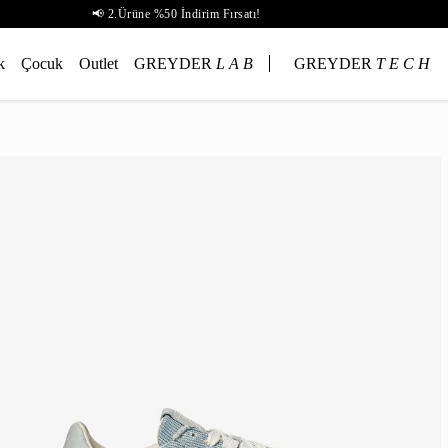
📢 2.Ürüne %50 İndirim Fırsatı!
k
Çocuk
Outlet
GREYDER
L A B
GREYDER
T E C H