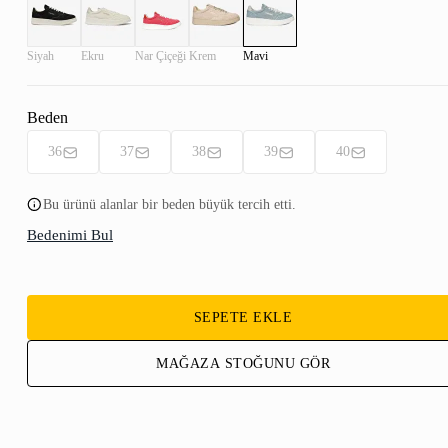
Siyah
Ekru
Nar Çiçeği
Krem
Mavi
Beden
36
37
38
39
40
Bu ürünü alanlar bir beden büyük tercih etti.
Bedenimi Bul
SEPETE EKLE
MAĞAZA STOĞUNU GÖR