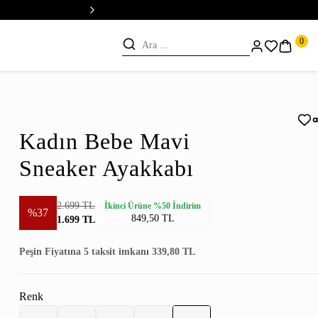
💳 Vade Farksız 5 Taksit
0
Kadın Bebe Mavi
Sneaker Ayakkabı
2.699 TL
İkinci Ürüne %50 İndirim
%37
849,50 TL
1.699 TL
Peşin Fiyatına 5 taksit imkanı 339,80 TL
Renk