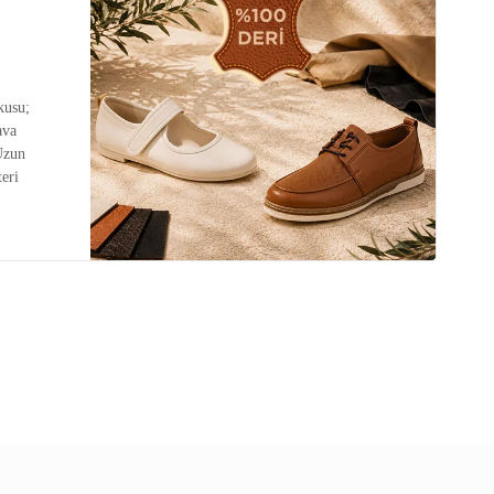
kusu;
ava
Uzun
eri