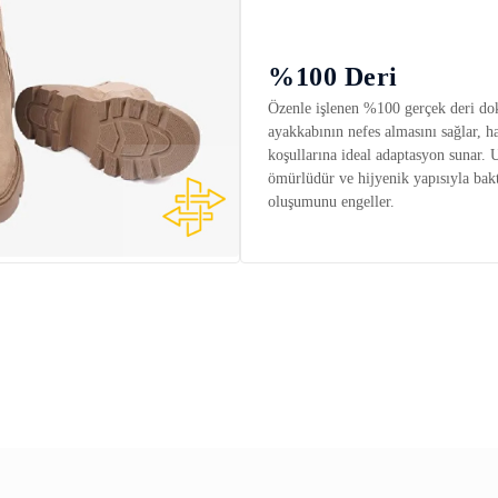
%100 Deri
Özenle işlenen %100 gerçek deri do
ayakkabının nefes almasını sağlar, h
koşullarına ideal adaptasyon sunar. 
ömürlüdür ve hijyenik yapısıyla bakt
oluşumunu engeller.