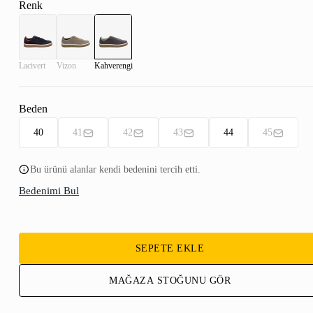
Renk
Lacivert
Vizon
Kahverengi
Beden
40
41
42
43
44
45
Bu ürünü alanlar kendi bedenini tercih etti.
Bedenimi Bul
SEPETE EKLE
MAĞAZA STOĞUNU GÖR