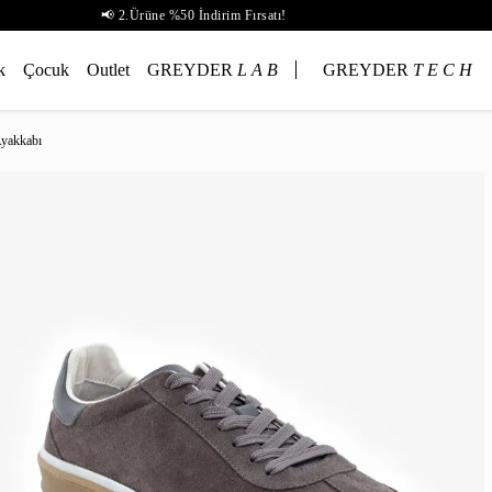
📢 2.Ürüne %50 İndirim Fırsatı!
k
Çocuk
Outlet
GREYDER
L A B
GREYDER
T E C H
Ayakkabı