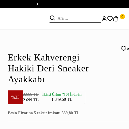
💳 Vade Farksız 5 Taksit
0
Erkek Kahverengi
Hakiki Deri Sneaker
Ayakkabı
3.999 TL
İkinci Ürüne %50 İndirim
%33
1.349,50 TL
2.699 TL
Peşin Fiyatına 5 taksit imkanı 539,80 TL