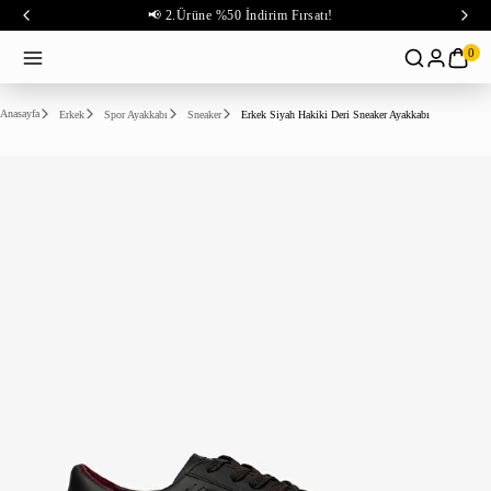
📢 2.Ürüne %50 İndirim Fırsatı!
0
Anasayfa
Erkek
Spor Ayakkabı
Sneaker
Erkek Siyah Hakiki Deri Sneaker Ayakkabı