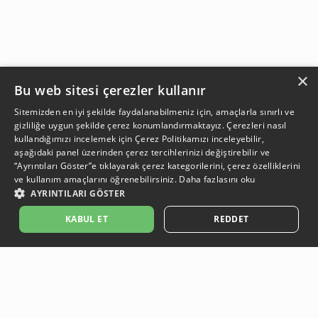
×
Bu web sitesi çerezler kullanır
Sitemizden en iyi şekilde faydalanabilmeniz için, amaçlarla sınırlı ve
gizliliğe uygun şekilde çerez konumlandırmaktayız. Çerezleri nasıl
kullandığımızı incelemek için
Çerez Politikamızı
inceleyebilir,
aşağıdaki panel üzerinden çerez tercihlerinizi değiştirebilir ve
“Ayrıntıları Göster”e tıklayarak çerez kategorilerini, çerez özelliklerini
ve kullanım amaçlarını öğrenebilirsiniz.
Daha fazlasını oku
AYRINTILARI GÖSTER
SEPETE EKLE
KABUL ET
REDDET
Açıklama:
Açıklama:
Açıklama:
Açıklama:
Temizlik Öneriler
Koruma Önerileri
Bakım ve Kullanım Koşulları
Gün Boyu Ferahlık