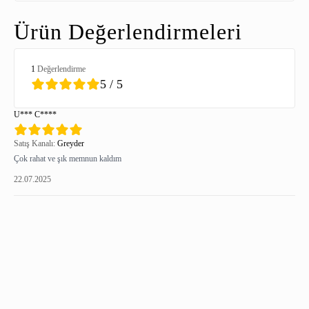
Ürün Değerlendirmeleri
1
Değerlendirme
5 / 5
U*** C****
Satış Kanalı:
Greyder
Çok rahat ve şık memnun kaldım
22.07.2025