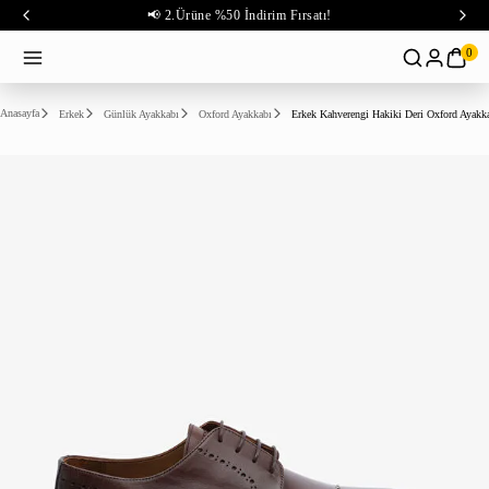
📢 2.Ürüne %50 İndirim Fırsatı!
0
Anasayfa
Erkek
Günlük Ayakkabı
Oxford Ayakkabı
Erkek Kahverengi Hakiki Deri Oxford Ayakk