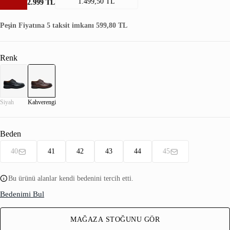
1.499,50 TL
2.999 TL
Peşin Fiyatına 5 taksit imkanı 599,80 TL
Renk
Siyah
Kahverengi
Beden
40
41
42
43
44
45
Bu ürünü alanlar kendi bedenini tercih etti.
Bedenimi Bul
MAĞAZA STOĞUNU GÖR