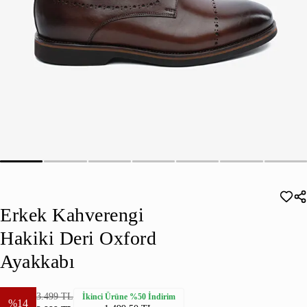
Erkek Kahverengi
Hakiki Deri Oxford
Ayakkabı
3.499 TL
İkinci Ürüne %50 İndirim
%14