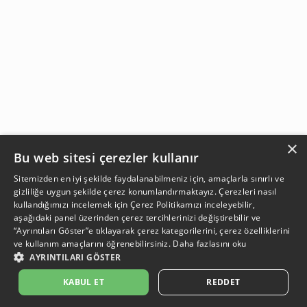
×
Bu web sitesi çerezler kullanır
Sitemizden en iyi şekilde faydalanabilmeniz için, amaçlarla sınırlı ve
gizliliğe uygun şekilde çerez konumlandırmaktayız. Çerezleri nasıl
kullandığımızı incelemek için
Çerez Politikamızı
inceleyebilir,
aşağıdaki panel üzerinden çerez tercihlerinizi değiştirebilir ve
“Ayrıntıları Göster”e tıklayarak çerez kategorilerini, çerez özelliklerini
ve kullanım amaçlarını öğrenebilirsiniz.
Daha fazlasını oku
AYRINTILARI GÖSTER
SEPETE EKLE
KABUL ET
REDDET
Açıklama:
Açıklama:
Açıklama:
Açıklama:
Temizlik Öneriler
Koruma Önerileri
Bakım ve Kullanım Koşulları
Gün Boyu Ferahlık