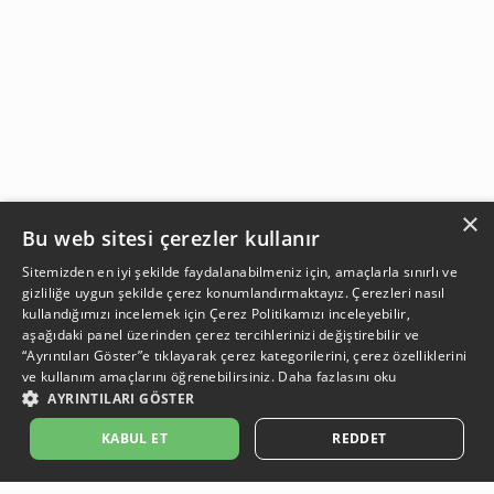
×
Bu web sitesi çerezler kullanır
Sitemizden en iyi şekilde faydalanabilmeniz için, amaçlarla sınırlı ve
gizliliğe uygun şekilde çerez konumlandırmaktayız. Çerezleri nasıl
kullandığımızı incelemek için
Çerez Politikamızı
inceleyebilir,
aşağıdaki panel üzerinden çerez tercihlerinizi değiştirebilir ve
“Ayrıntıları Göster”e tıklayarak çerez kategorilerini, çerez özelliklerini
ve kullanım amaçlarını öğrenebilirsiniz.
Daha fazlasını oku
AYRINTILARI GÖSTER
GELİNCE HABER VER
KABUL ET
REDDET
Açıklama:
Açıklama:
Açıklama:
Açıklama:
Temizlik Önerileri
Koruma Önerileri
Bakım ve Kullanım Koşulları
Gün Boyu Ferahlık