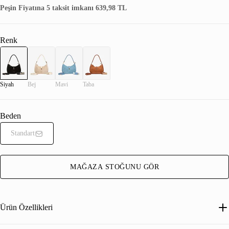
Peşin Fiyatına 5 taksit imkanı 639,98 TL
Renk
Siyah
Bej
Mavi
Taba
Beden
Standart
MAĞAZA STOĞUNU GÖR
Ürün Özellikleri