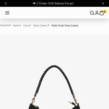
📢 2.Ürüne %50 İndirim Fırsatı!
0
Anasayfa
Kadın
Çanta
Omuz Çantası
Kadın Siyah Omuz Çantası