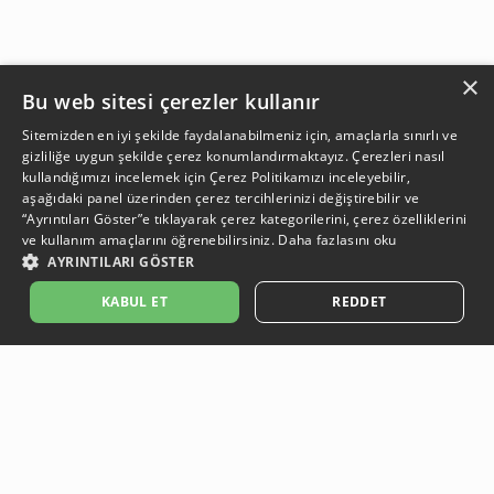
×
Bu web sitesi çerezler kullanır
Sitemizden en iyi şekilde faydalanabilmeniz için, amaçlarla sınırlı ve
gizliliğe uygun şekilde çerez konumlandırmaktayız. Çerezleri nasıl
kullandığımızı incelemek için
Çerez Politikamızı
inceleyebilir,
aşağıdaki panel üzerinden çerez tercihlerinizi değiştirebilir ve
“Ayrıntıları Göster”e tıklayarak çerez kategorilerini, çerez özelliklerini
ve kullanım amaçlarını öğrenebilirsiniz.
Daha fazlasını oku
AYRINTILARI GÖSTER
SEPETE EKLE
KABUL ET
REDDET
Açıklama:
Açıklama:
Açıklama:
Açıklama:
Temizlik Önerileri
Koruma Önerileri
Bakım ve Kullanım Koşulları
Gün Boyu Ferahlık