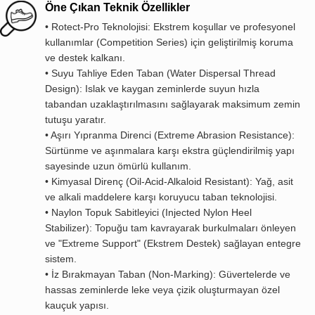
Öne Çıkan Teknik Özellikler
• Rotect-Pro Teknolojisi: Ekstrem koşullar ve profesyonel
kullanımlar (Competition Series) için geliştirilmiş koruma
ve destek kalkanı.
• Suyu Tahliye Eden Taban (Water Dispersal Thread
Design): Islak ve kaygan zeminlerde suyun hızla
tabandan uzaklaştırılmasını sağlayarak maksimum zemin
tutuşu yaratır.
• Aşırı Yıpranma Direnci (Extreme Abrasion Resistance):
Sürtünme ve aşınmalara karşı ekstra güçlendirilmiş yapı
sayesinde uzun ömürlü kullanım.
• Kimyasal Direnç (Oil-Acid-Alkaloid Resistant): Yağ, asit
ve alkali maddelere karşı koruyucu taban teknolojisi.
• Naylon Topuk Sabitleyici (Injected Nylon Heel
Stabilizer): Topuğu tam kavrayarak burkulmaları önleyen
ve "Extreme Support" (Ekstrem Destek) sağlayan entegre
sistem.
• İz Bırakmayan Taban (Non-Marking): Güvertelerde ve
hassas zeminlerde leke veya çizik oluşturmayan özel
kauçuk yapısı.