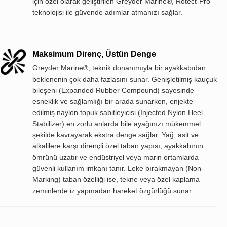
için özel olarak geliştirilen Greyder Marine®, Rotect-Pro
teknolojisi ile güvende adımlar atmanızı sağlar.
Maksimum Direnç, Üstün Denge
Greyder Marine®, teknik donanımıyla bir ayakkabıdan
beklenenin çok daha fazlasını sunar. Genişletilmiş kauçuk
bileşeni (Expanded Rubber Compound) sayesinde
esneklik ve sağlamlığı bir arada sunarken, enjekte
edilmiş naylon topuk sabitleyicisi (Injected Nylon Heel
Stabilizer) en zorlu anlarda bile ayağınızı mükemmel
şekilde kavrayarak ekstra denge sağlar. Yağ, asit ve
alkalilere karşı dirençli özel taban yapısı, ayakkabının
ömrünü uzatır ve endüstriyel veya marin ortamlarda
güvenli kullanım imkanı tanır. Leke bırakmayan (Non-
Marking) taban özelliği ise, tekne veya özel kaplama
zeminlerde iz yapmadan hareket özgürlüğü sunar.