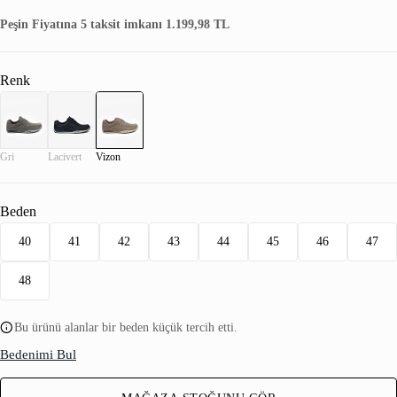
Peşin Fiyatına 5 taksit imkanı 1.199,98 TL
Renk
Gri
Lacivert
Vizon
Beden
40
41
42
43
44
45
46
47
48
Bu ürünü alanlar bir beden küçük tercih etti.
Bedenimi Bul