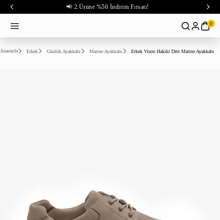
📢 2.Ürüne %50 İndirim Fırsatı!
0
Anasayfa
Erkek
Günlük Ayakkabı
Marine Ayakkabı
Erkek Vizon Hakiki Deri Marine Ayakkabı