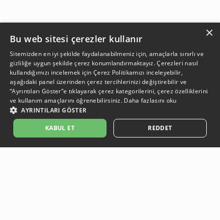
×
Bu web sitesi çerezler kullanır
Sitemizden en iyi şekilde faydalanabilmeniz için, amaçlarla sınırlı ve
gizliliğe uygun şekilde çerez konumlandırmaktayız. Çerezleri nasıl
kullandığımızı incelemek için
Çerez Politikamızı
inceleyebilir,
aşağıdaki panel üzerinden çerez tercihlerinizi değiştirebilir ve
“Ayrıntıları Göster”e tıklayarak çerez kategorilerini, çerez özelliklerini
ve kullanım amaçlarını öğrenebilirsiniz.
Daha fazlasını oku
AYRINTILARI GÖSTER
GELİNCE HABER VER
KABUL ET
REDDET
Açıklama:
Açıklama:
Açıklama:
Açıklama:
Temizlik Önerileri
Koruma Önerileri
Bakım ve Kullanım Koşulları
Gün Boyu Ferahlık